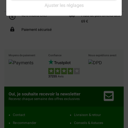
Ajuster les réglages
40% moins cher
Frais de port offerts dès
69 €
Paiement sécurisé
Moyens de paiement
Confiance
Nous expédions avect
37255
Avis
Oui, je souhaite recevoir la newsletter
Recevez chaque semaine des offres exclusives
Contact
Livraison & retour
Re-commander
Conseils & Astuces