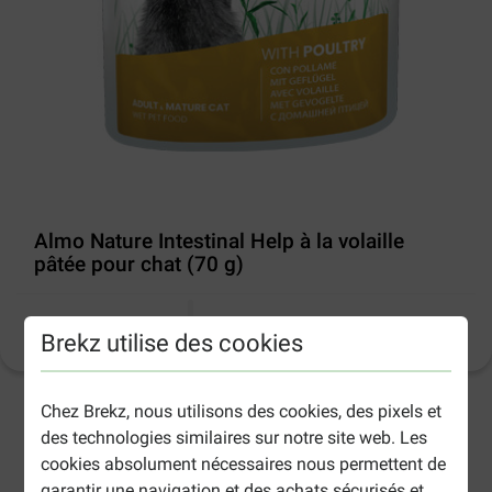
Almo Nature Intestinal Help à la volaille
pâtée pour chat (70 g)
Informations sur le produit
(
4
)
Brekz utilise des cookies
Chez Brekz, nous utilisons des cookies, des pixels et
2-5 jours ouvrables estimés, sauf indication contraire.
des technologies similaires sur notre site web. Les
cookies absolument nécessaires nous permettent de
garantir une navigation et des achats sécurisés et