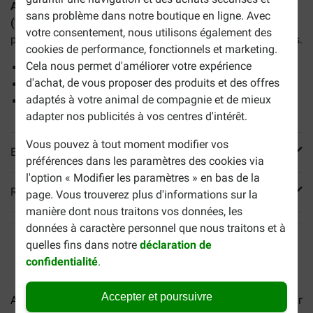
Almo Nature Intestinal Help à la volaille pâtée pour chat
sans problème dans notre boutique en ligne. Avec
(70 grammes)
est une pâtée complète et naturelle, idéale
votre consentement, nous utilisons également des
pour les chats adultes souffrant de sensibilités intestinales.
cookies de performance, fonctionnels et marketing.
Cela nous permet d'améliorer votre expérience
Une alimentation 100 % naturelle et savoureuse
d'achat, de vous proposer des produits et des offres
Pour les chats souffrant d'une digestion sensible
adaptés à votre animal de compagnie et de mieux
Soutient la flore intestinale
adapter nos publicités à vos centres d'intérêt.
Vous pouvez à tout moment modifier vos
En savoir plus
préférences dans les paramètres des cookies via
l'option « Modifier les paramètres » en bas de la
Reviews
page. Vous trouverez plus d'informations sur la
manière dont nous traitons vos données, les
données à caractère personnel que nous traitons et à
quelles fins dans notre
déclaration de
confidentialité
.
Accepter et poursuivre
Almo Nature HFC Natural...
Almo Nature HFC Jelly...
Almo