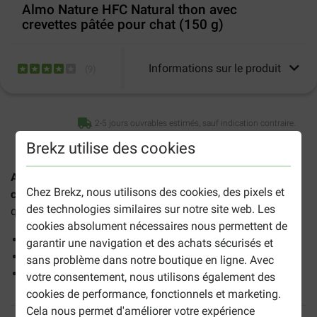
Almo Nature HFC Natural thon avec
crevettes pâtée pour chat (150 g)
Informations sur le produit
(
9
)
2-5 jours ouvrables estimés, sauf indication contraire.
Brekz utilise des cookies
Almo Nature HFC Natural thon avec crevettes pâtée pour
Chez Brekz, nous utilisons des cookies, des pixels et
chat (150 g)
est une pâtée complémentaire de haute
des technologies similaires sur notre site web. Les
qualité convenant aux chats adultes de toutes races.
cookies absolument nécessaires nous permettent de
Un repas délicieux et naturel à base de poisson
garantir une navigation et des achats sécurisés et
Préparé avec des ingrédients HFC de haute qualité
sans problème dans notre boutique en ligne. Avec
Servi dans un bouillon nutritif
votre consentement, nous utilisons également des
cookies de performance, fonctionnels et marketing.
Cela nous permet d'améliorer votre expérience