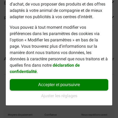
En savoir plus
d'achat, de vous proposer des produits et des offres
adaptés à votre animal de compagnie et de mieux
adapter nos publicités à vos centres d'intérêt.
Reviews
Vous pouvez à tout moment modifier vos
préférences dans les paramètres des cookies via
l'option « Modifier les paramètres » en bas de la
page. Vous trouverez plus d'informations sur la
manière dont nous traitons vos données, les
Almo Nature HFC Jelly...
Almo Nature HFC Natural...
Almo
données à caractère personnel que nous traitons et à
quelles fins dans notre
déclaration de
confidentialité
.
40% moins cher
Frais de port offerts dès
69 €
Accepter et poursuivre
Paiement sécurisé
Ajuster les réglages
Moyens de paiement
Confiance
Nous expédions avect