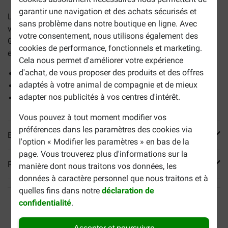
garantir une navigation et des achats sécurisés et
La
remorque de vélo Travel Medium
est une remorque de
sans problème dans notre boutique en ligne. Avec
vélo abordable pour partir en balade avec votre chien.
votre consentement, nous utilisons également des
Grâce à son entrée basse et à son fond antidérapant, elle
cookies de performance, fonctionnels et marketing.
est confortable pour votre chien.
Cela nous permet d'améliorer votre expérience
d'achat, de vous proposer des produits et des offres
Équipée de réflecteurs
adaptés à votre animal de compagnie et de mieux
Pour les chiens jusqu'à 40 kg
adapter nos publicités à vos centres d'intérêt.
Facile à monter et à démonter
Vous pouvez à tout moment modifier vos
préférences dans les paramètres des cookies via
En savoir plus
l'option « Modifier les paramètres » en bas de la
page. Vous trouverez plus d'informations sur la
Reviews
manière dont nous traitons vos données, les
données à caractère personnel que nous traitons et à
quelles fins dans notre
déclaration de
confidentialité
.