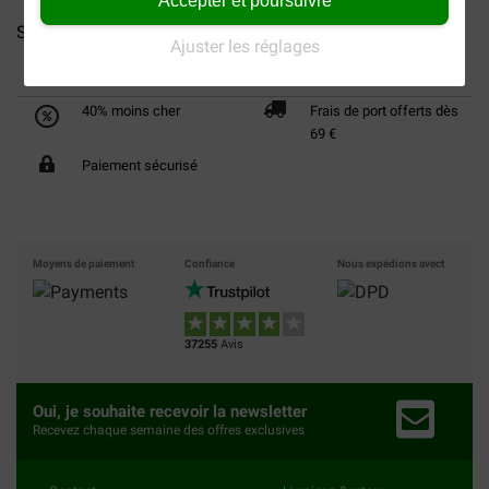
Accepter et poursuivre
Safety Blinker pour chien
Beco Bags Sacs à Déjections...
Ajuster les réglages
40% moins cher
Frais de port offerts dès
69 €
Paiement sécurisé
Moyens de paiement
Confiance
Nous expédions avect
37255
Avis
Oui, je souhaite recevoir la newsletter
Recevez chaque semaine des offres exclusives