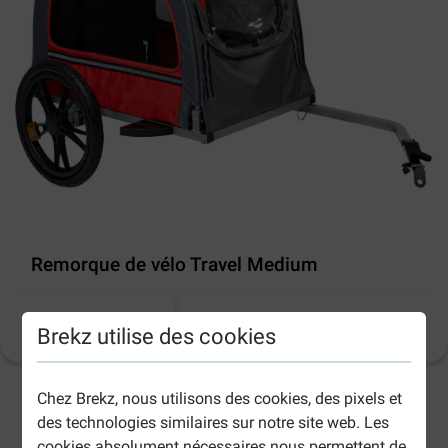
Remorque de vélo Travel Medium
Informations sur le produit
(
30
)
Brekz utilise des cookies
Chez Brekz, nous utilisons des cookies, des pixels et
2-5 jours ouvrables estimés, sauf indication contraire.
des technologies similaires sur notre site web. Les
cookies absolument nécessaires nous permettent de