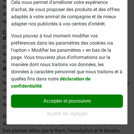
Cela nous permet d'améliorer votre expérience
bien-être. Notre gamme comprend différents compléments
d'achat, de vous proposer des produits et des offres
alimentaires qui agissent sur les voies respiratoires, le
adaptés à votre animal de compagnie et de mieux
système immunitaire et les réactions allergiques.
adapter nos publicités à vos centres d'intérêt.
Compléments alimentaires en cas de toux et
Vous pouvez à tout moment modifier vos
d'irritation des voies respiratoires
préférences dans les paramètres des cookies via
En cas de symptômes tels que la toux ou une gorge irritée,
l'option « Modifier les paramètres » en bas de la
les compléments apaisants peuvent apporter un
page. Vous trouverez plus d'informations sur la
soulagement bienvenu. Les sirops contre la toux tels que
le
manière dont nous traitons vos données, les
sirop contre la toux Fendiresp
et
Virbac Pulmostat akut
données à caractère personnel que nous traitons et à
contiennent des ingrédients botaniques comme la réglisse,
quelles fins dans notre
déclaration de
le plantain et le lierre, connus pour leur effet apaisant sur les
confidentialité
.
voies respiratoires et leur capacité à calmer les quintes de
toux. Cela permet à la gorge de se reposer et à votre chien
Accepter et poursuivre
de se sentir mieux plus rapidement.
Ajuster les réglages
De plus,
Phytonics Respi comp
et
Puur Respirato
peuvent
aider à soutenir les voies respiratoires et les muqueuses.
Des plantes telles que le thym, l'eucalyptus et le droséra