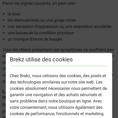
Parmi les signes courants, on peut citer :
la toux
les éternuements ou une gorge irritée
une sensation d'oppression ou une respiration accélérée
une baisse de la condition physique
un manque d'envie de bouger
Tous les chiens présentant ces symptômes ne souffrent pas
nécessairement d'une allergie, mais le pollen peut constituer
Brekz utilise des cookies
un facteur déclenchant important, en particulier chez les
chiens sensibles. Faites examiner votre chien par votre
vétérinaire afin de pouvoir traiter les symptômes de manière
Chez Brekz, nous utilisons des cookies, des pixels et
ciblée.
des technologies similaires sur notre site web. Les
cookies absolument nécessaires nous permettent de
La gamme de produits pour soutenir les voies
garantir une navigation et des achats sécurisés et
respiratoires et les poumons des chiens
sans problème dans notre boutique en ligne. Avec
Pour les chiens souffrant de troubles respiratoires ou
votre consentement, nous utilisons également des
présentant une sensibilité accrue à certains stimuli, tels que
cookies de performance, fonctionnels et marketing.
le pollen, un soutien ciblé peut contribuer à améliorer leur