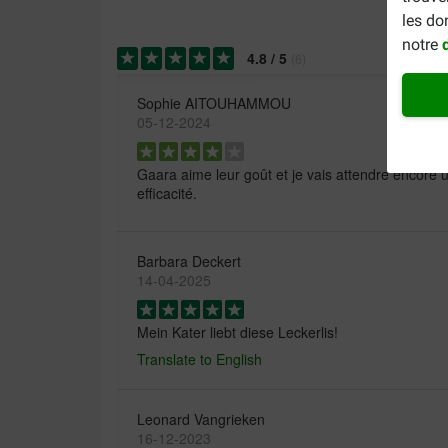
les do
notre
4.8
/
5
(
6
)
Sophie AITOUHAMMOU
05-12-2024
Gaara aime leur goût et je vais attendre encore 
efficacité.
Barbara Deckert
14-04-2025
Mein Kater liebt diese Leckerlis!
Translate to English
Leonard Vangrieken
16-12-2023