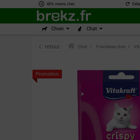
40% moins cher
Déla
Chien
Chat
retour
Chat
>
Friandises chat
>
Vit
Promotion