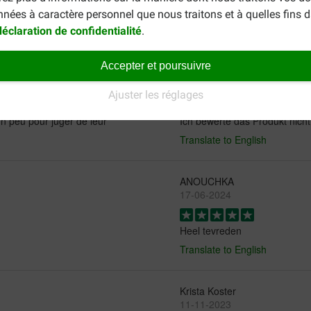
nnées à caractère personnel que nous traitons et à quelles fins 
déclaration de confidentialité
.
Accepter et poursuivre
MaHe
13-06-2025
Ajuster les réglages
un peu pour juger de leur
Ich bewerte das Produkt nicht
Translate to English
ANOUCHKA
17-06-2024
Heel tevreden
Translate to English
Krista Koster
11-11-2023