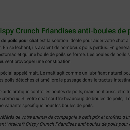
rispy Crunch Friandises anti-boules de 
 de poils pour chat
est la solution idéale pour aider votre chat à
r. En se léchant, ils avalent de nombreux poils perdus. En généra
l'estomac et qu'une boule de poils se forme. Les boules de poils 
 peuvent provoquer une constipation.
spécial appelé malt. Le malt agit comme un lubrifiant naturel pou
 les poils détachés et améliore le passage dans le tractus intestina
 aide pratique contre les boules de poils, mais peut aussi être t
crémeux. Si votre chat souffre beaucoup de boules de poils, il es
 variante spécifique pour les boules de poils.
férés de votre animal de compagnie à petit prix et profitez d’un
nt Vitakraft Crispy Crunch Friandises anti-boules de poils pour 