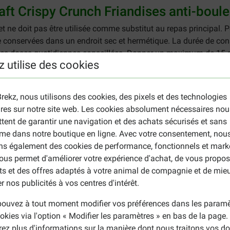
raft Crispy Crunch Friandises anti-boule
et ne doit pas être utilisée comme substitut au repas principal
e conservées dans un endroit sec et hermétique. La durée de cons
 les doses quotidiennes conseillées. Donner un maximum de 15 p
z utilise des cookies
 Crunch Friandises anti-boules de poils
s animaux, huiles et graisses, extraits de protéines végétales, s
rekz, nous utilisons des cookies, des pixels et des technologies
ires sur notre site web. Les cookies absolument nécessaires nou
neur en matières grasses 20,0%, cellulose brute 3,5%, cendres br
tent de garantir une navigation et des achats sécurisés et sans
D3 500 UI, taurine 1000 mg, colorants, antioxydants
me dans notre boutique en ligne. Avec votre consentement, nou
ons également des cookies de performance, fonctionnels et mark
ous permet d'améliorer votre expérience d'achat, de vous propos
ts et des offres adaptés à votre animal de compagnie et de mie
 votre chat souffrant de boules de poils ? Jetez alors un coup d
r nos publicités à vos centres d'intérêt.
savoureux, consultez la page de
Vitakraft
.
ouvez à tout moment modifier vos préférences dans les paramè
okies via l'option « Modifier les paramètres » en bas de la page
rez plus d'informations sur la manière dont nous traitons vos d