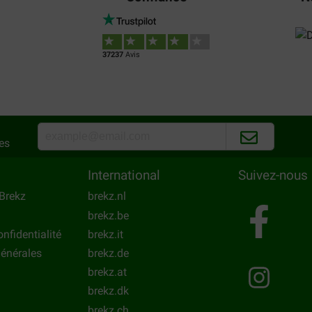
37237
Avis
es
International
Suivez-nous
Brekz
brekz.nl
brekz.be
onfidentialité
brekz.it
énérales
brekz.de
brekz.at
brekz.dk
brekz.ch