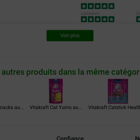
Livraison:
Qu
De katten vinden het erg lekke
Translate to English
Voir plus
 autres produits dans la même catégori
Snacks au...
Vitakraft Cat Yums au...
Vitakraft Catstick Health
Confiance
N