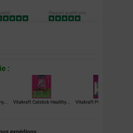
alité:
Rapport qualité prix:
r ze zijn er gek op
e :
y...
Vitakraft Catstick Healthy...
Vitakraft Pure Stick au...
ous expédions