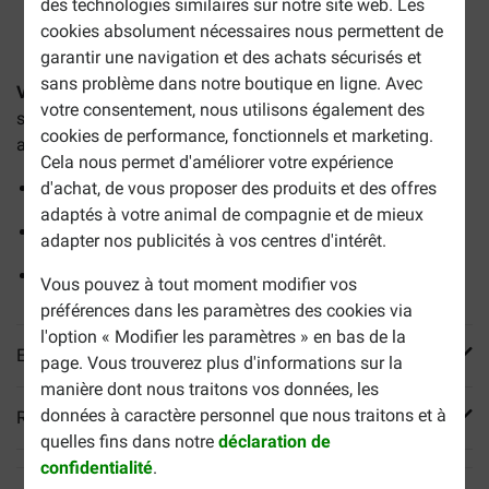
des technologies similaires sur notre site web. Les
2-5 jours ouvrables estimés, sauf indication contraire.
cookies absolument nécessaires nous permettent de
garantir une navigation et des achats sécurisés et
sans problème dans notre boutique en ligne. Avec
Versele-Laga Lara Adult poulet avec à la dinde pour chat
votre consentement, nous utilisons également des
sont de savoureuses croquettes complètes pour les chats
cookies de performance, fonctionnels et marketing.
adultes âgés d'un an et plus.
Cela nous permet d'améliorer votre expérience
Croquettes croustillantes
d'achat, de vous proposer des produits et des offres
adaptés à votre animal de compagnie et de mieux
Soutient la condition physique
adapter nos publicités à vos centres d'intérêt.
Contient des vitamines et des minéraux
Vous pouvez à tout moment modifier vos
préférences dans les paramètres des cookies via
l'option « Modifier les paramètres » en bas de la
En savoir plus
page. Vous trouverez plus d'informations sur la
manière dont nous traitons vos données, les
données à caractère personnel que nous traitons et à
Reviews
quelles fins dans notre
déclaration de
confidentialité
.