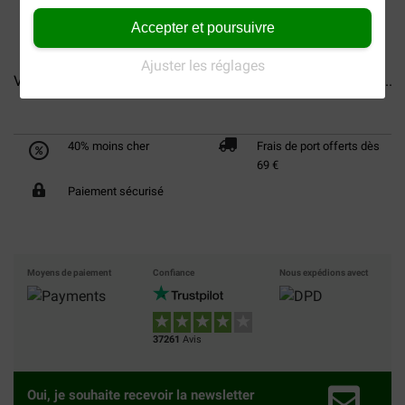
Accepter et poursuivre
Ajuster les réglages
Versele-Laga Lara Adult au...
Versele-Laga Lara Adult au...
40% moins cher
Frais de port offerts dès
69 €
Paiement sécurisé
Moyens de paiement
Confiance
Nous expédions avect
37261
Avis
Oui, je souhaite recevoir la newsletter