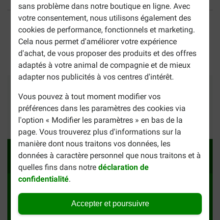
sans problème dans notre boutique en ligne. Avec
40% moins cher
Frais de port offerts dès
votre consentement, nous utilisons également des
69 €
cookies de performance, fonctionnels et marketing.
Cela nous permet d'améliorer votre expérience
Paiement sécurisé
d'achat, de vous proposer des produits et des offres
adaptés à votre animal de compagnie et de mieux
adapter nos publicités à vos centres d'intérêt.
Moyens de paiement
Confiance
Nous expédions avect
Vous pouvez à tout moment modifier vos
préférences dans les paramètres des cookies via
l'option « Modifier les paramètres » en bas de la
37261
Avis
page. Vous trouverez plus d'informations sur la
manière dont nous traitons vos données, les
Oui, je souhaite recevoir la newsletter
données à caractère personnel que nous traitons et à
Recevez chaque semaine des offres exclusives
quelles fins dans notre
déclaration de
confidentialité
.
Contact
Livraison & retour
Re-commander
Conseils & Astuces
Accepter et poursuivre
Avantages de Brekz
Conditions Générales