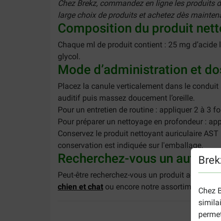
Chez Brekz, commandez en ligne les produits de 
large choix de produits et achetez dès maintena
Composition du produit netto
Chaque ml de produit contient : 25 mg d’acide l
glycol.
Mode d’administration et dos
Placez la canule verticalement dans le conduit au
auditif puis massez doucement l’oreille.
Pour un entretien de routine : appliquer 2 à 3 f
Pour préparer un nettoyage en profondeur : appl
Conservez le produit nettoyant auriculaire AS
conservation est indiquée sur l'emballage.
Recherchez-vous un autre pr
Brek
Peut-être recherchez-vous un produit adapté pou
chien et chat
ou encore notre assortiment com
Chez B
simila
permet