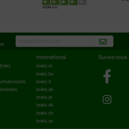
37249
Avis
es
International
Suivez-nous
Brekz
brekz.nl
brekz.be
onfidentialité
brekz.it
énérales
brekz.de
brekz.at
brekz.dk
brekz.ch
brekz.se