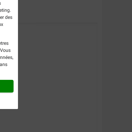
s
eting.
er des
ux
tres
. Vous
onnées,
dans