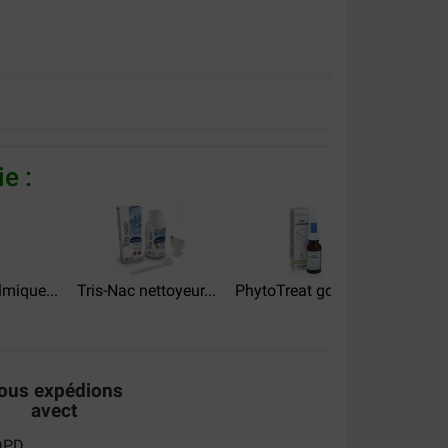
e :
mique...
Tris-Nac nettoyeur...
PhytoTreat gouttes...
AA-Ret
ous expédions
avect