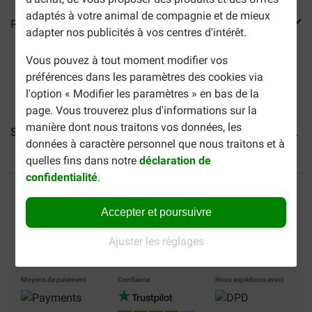
adaptés à votre animal de compagnie et de mieux
Reviews
adapter nos publicités à vos centres d'intérêt.
Vous pouvez à tout moment modifier vos
préférences dans les paramètres des cookies via
l'option « Modifier les paramètres » en bas de la
page. Vous trouverez plus d'informations sur la
manière dont nous traitons vos données, les
Saucisse Rodi au poulet et...
Fokker Saucisse de poulet...
données à caractère personnel que nous traitons et à
quelles fins dans notre
déclaration de
confidentialité
.
40% moins cher
Frais de port offerts dès
69 €
Accepter et poursuivre
Paiement sécurisé
Ajuster les réglages
Moyens de paiement
Confiance
Nous expédions avect