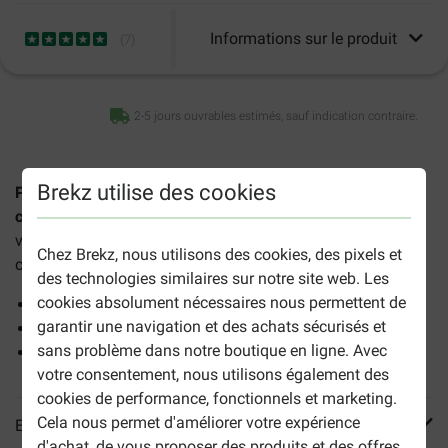
Informations sur le produit
(
7
)
2-5 jours ouvrables estimés, sauf indication contraire.
Brekz utilise des cookies
Prins NatureCare Saucisse de poulet sans céréales pour
chien
est un aliment complet sans céréales à base de
viande (saucisse) et de poulet qui convient à tous les
Chez Brekz, nous utilisons des cookies, des pixels et
chiens. Les avantages de ce produit :
des technologies similaires sur notre site web. Les
cookies absolument nécessaires nous permettent de
Aliment sans céréales
garantir une navigation et des achats sécurisés et
Favorise la flore intestinale
sans problème dans notre boutique en ligne. Avec
Avec de l'huile de saumon, pour un pelage brillant
votre consentement, nous utilisons également des
cookies de performance, fonctionnels et marketing.
Cela nous permet d'améliorer votre expérience
En savoir plus
d'achat, de vous proposer des produits et des offres