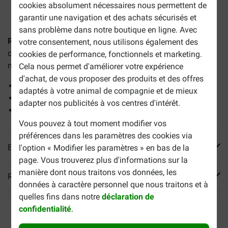
2-5 jours ouvrables estimés, sauf indication contraire.
cookies absolument nécessaires nous permettent de
garantir une navigation et des achats sécurisés et
sans problème dans notre boutique en ligne. Avec
Royal Canin Giant Starter Mother & Babydog
pour
votre consentement, nous utilisons également des
chiot est une nourriture spéciale, conçue à la fois pour la
cookies de performance, fonctionnels et marketing.
mère et pour ses chiots :
Cela nous permet d'améliorer votre expérience
d'achat, de vous proposer des produits et des offres
Soutien de la gestation/lactation
adaptés à votre animal de compagnie et de mieux
Relais idéal du lait maternel
adapter nos publicités à vos centres d'intérêt.
Réhydratation facile
Vous pouvez à tout moment modifier vos
préférences dans les paramètres des cookies via
En savoir plus
l'option « Modifier les paramètres » en bas de la
page. Vous trouverez plus d'informations sur la
manière dont nous traitons vos données, les
Reviews
données à caractère personnel que nous traitons et à
quelles fins dans notre
déclaration de
confidentialité
.