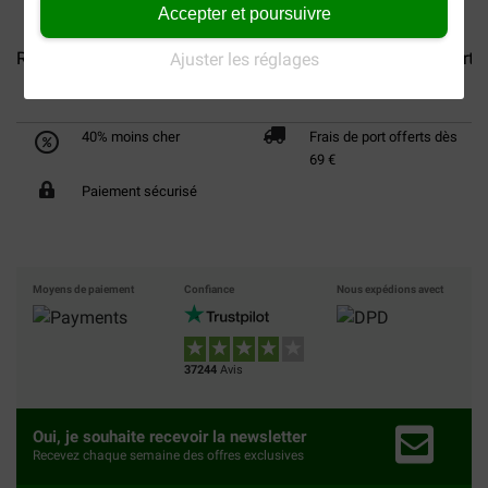
Accepter et poursuivre
Royal Canin Mini Ageing 12+...
Royal Canin Medium Starter.
Ajuster les réglages
40% moins cher
Frais de port offerts dès
69 €
Paiement sécurisé
Moyens de paiement
Confiance
Nous expédions avect
37244
Avis
Oui, je souhaite recevoir la newsletter
Recevez chaque semaine des offres exclusives