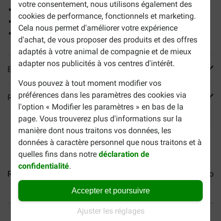
votre consentement, nous utilisons également des
Stimule résistance naturelle
cookies de performance, fonctionnels et marketing.
Equilibre nutritionnelle
Cela nous permet d'améliorer votre expérience
Également disponible en
gelée
d'achat, de vous proposer des produits et des offres
adaptés à votre animal de compagnie et de mieux
adapter nos publicités à vos centres d'intérêt.
En savoir plus
Vous pouvez à tout moment modifier vos
préférences dans les paramètres des cookies via
Reviews
l'option « Modifier les paramètres » en bas de la
page. Vous trouverez plus d'informations sur la
manière dont nous traitons vos données, les
données à caractère personnel que nous traitons et à
quelles fins dans notre
déclaration de
confidentialité
.
Royal Canin Instinctive 7+...
Royal Canin Sterilised...
Roya
Accepter et poursuivre
40% moins cher
Frais de port offerts dès
Ajuster les réglages
69 €