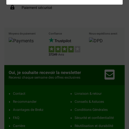
Paiement sécurisé
Moyens de paiement
Confiance
Nous expédions avect
37249
Avis
Oui, je souhaite recevoir la newsletter
Recevez chaque semaine des offres exclusives
Contact
Livraison & retour
Re-commander
Conseils & Astuces
Avantages de Brekz
Conditions Générales
FAQ
Sécurité et confidentialité
Carrière
Réutilisation et durabilité