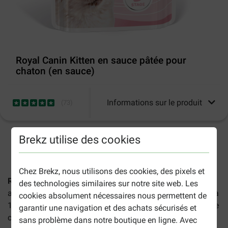
Royal Canin Kitten en sauce pâtée pour
chaton (en sauce)
Informations sur le produit
(
73
)
Brekz utilise des cookies
2-5 jours ouvrables estimés, sauf indication contraire.
Chez Brekz, nous utilisons des cookies, des pixels et
Royal Canin Kitten en sauce pâtée pour chatons
est une
des technologies similaires sur notre site web. Les
alimentation spécialement conçue pour des chatons de 4 à
cookies absolument nécessaires nous permettent de
12 mois ainsi que pour les chattes gestantes. Chaque boite
garantir une navigation et des achats sécurisés et
contient 12 sachets fraicheurs de 85g chacun.
sans problème dans notre boutique en ligne. Avec