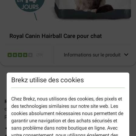
Royal Canin Hairball Care pour chat
Informations sur le produit
(
59
)
Brekz utilise des cookies
2-5 jours ouvrables estimés, sauf indication contraire.
Chez Brekz, nous utilisons des cookies, des pixels et
Royal Canin Hairball Care pour chat
sont des croquettes
des technologies similaires sur notre site web. Les
complètes et équilibrées pour les chats adultes et aide à
cookies absolument nécessaires nous permettent de
prévenir la formation de boules de poils. Avantages :
garantir une navigation et des achats sécurisés et
sans problème dans notre boutique en ligne. Avec
Réduit la formation de boules de poils grâce aux fibres
votre consentement, nous utilisons également des
Favorise la santé des voies urinaires