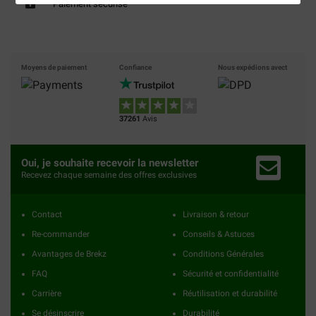
Paiement sécurisé
Moyens de paiement
Confiance
Nous expédions avect
37261
Avis
Oui, je souhaite recevoir la newsletter
Recevez chaque semaine des offres exclusives
Contact
Livraison & retour
Re-commander
Conseils & Astuces
Avantages de Brekz
Conditions Générales
FAQ
Sécurité et confidentialité
Carrière
Réutilisation et durabilité
Se désinscrire
Durabilité