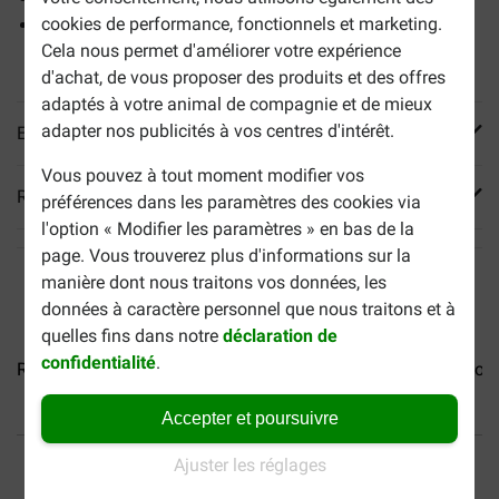
cookies de performance, fonctionnels et marketing.
Vous pouvez combiner ces croquettes avec une pâtée
Cela nous permet d'améliorer votre expérience
assortie. Commandez-la
séparément
ci-dessus.
d'achat, de vous proposer des produits et des offres
adaptés à votre animal de compagnie et de mieux
adapter nos publicités à vos centres d'intérêt.
En savoir plus
Vous pouvez à tout moment modifier vos
Reviews
préférences dans les paramètres des cookies via
l'option « Modifier les paramètres » en bas de la
page. Vous trouverez plus d'informations sur la
manière dont nous traitons vos données, les
données à caractère personnel que nous traitons et à
quelles fins dans notre
déclaration de
confidentialité
.
Royal Canin Chat Siamese 38
Royal Canin Regular...
Roya
Accepter et poursuivre
40% moins cher
Frais de port offerts dès
Ajuster les réglages
69 €