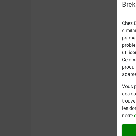
Brek
Chez B
simila
permet
problè
utilis
Cela n
produi
adapte
Vous p
des co
trouve
les do
notre