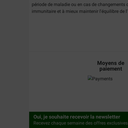
période de maladie ou en cas de changements da
immunitaire et à mieux maintenir l'équilibre de 
Les signes d'une baisse de la
Une baisse de la résistance peut se manifester 
apathie ou baisse d'énergie
perte d'appétit
Moyens de
pelage terne ou perte de poils
paiement
infections (récurrentes)
récupération plus lente après une maladie ou
Ces signes ne sont pas nécessairement le signe 
vétérinaire pour vous assurer que votre chat reç
Oui, je souhaite recevoir la newsletter
Assortiment pour la résistan
Recevez chaque semaine des offres exclusives