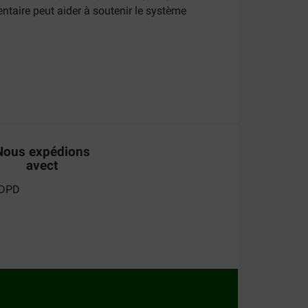
taire peut aider à soutenir le système
f aux signes suivants :
Nous expédions
avect
at a besoin d'un coup de pouce. Consultez votre