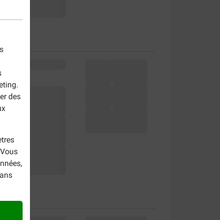
s
s
eting.
er des
ux
tres
. Vous
onnées,
dans