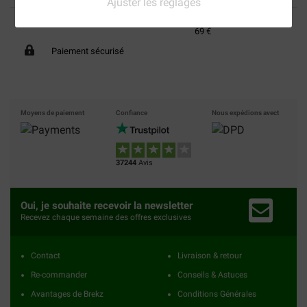
Ajuster les réglages
40% moins cher
Frais de port offerts dès
69 €
Paiement sécurisé
Moyens de paiement
Confiance
Nous expédions avect
37244
Avis
Oui, je souhaite recevoir la newsletter
Recevez chaque semaine des offres exclusives
Contact
Livraison & retour
Re-commander
Conseils & Astuces
Avantages de Brekz
Conditions Générales