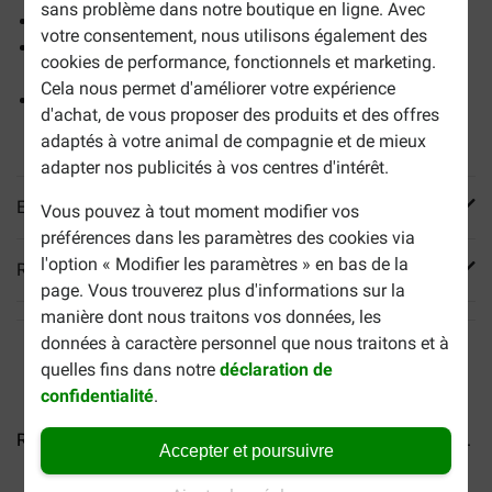
sans problème dans notre boutique en ligne. Avec
Des pâtées 100% naturelles et complètes
votre consentement, nous utilisons également des
10 x 3 saveurs différentes à varier (saumon, agneau et
cookies de performance, fonctionnels et marketing.
poisson de mer)
Cela nous permet d'améliorer votre expérience
Facile à digérer et sain pour tous les amis à quatre
d'achat, de vous proposer des produits et des offres
pattes
adaptés à votre animal de compagnie et de mieux
adapter nos publicités à vos centres d'intérêt.
En savoir plus
Vous pouvez à tout moment modifier vos
préférences dans les paramètres des cookies via
l'option « Modifier les paramètres » en bas de la
Reviews
page. Vous trouverez plus d'informations sur la
manière dont nous traitons vos données, les
données à caractère personnel que nous traitons et à
quelles fins dans notre
déclaration de
confidentialité
.
Renske Multibox Kate pour...
Renske fraîchement cuit à...
Accepter et poursuivre