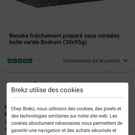
Renske fraîchement préparé sans céréales
boîte variée Bodrum (30x95g)
Informations sur le produit
(
1
)
2-5 jours ouvrables estimés, sauf indication contraire.
Brekz utilise des cookies
Renske fraîchement préparé sans céréales boîte variée
Chez Brekz, nous utilisons des cookies, des pixels et
Bodrum
est un coffret pratique de repas à base de viande
des technologies similaires sur notre site web. Les
sans gluten ni céréales pour les chiens à partir de 9
cookies absolument nécessaires nous permettent de
semaines.
garantir une navigation et des achats sécurisés et