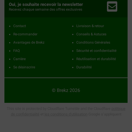
Oui, je souhaite recevoir la newsletter
Recevez chaque semaine des offres exclusives
Contact
Livraison & retour
Re-commander
Conseils & Astuces
Avantages de Brekz
Conditions Générales
FAQ
Sécurité et confidentialité
Carrière
Réutilisation et durabilité
Se désinscrire
Durabilité
© Brekz 2026
This site is protected by Cloudflare Turnstile and the Cloudflare
politique
de confidentialité
et
les conditions d'utilisation
Google s’appliquent