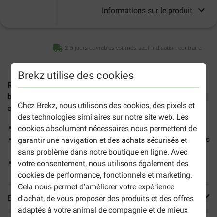
Informations sur le produit
2-5 jours ouvrables estimés, sauf indication contraire.
Brekz utilise des cookies
Renske mousse au canard pour chat (70 grammes par
boîte)
est une pâtée complète préparée à base de délicieux
Chez Brekz, nous utilisons des cookies, des pixels et
canard.
des technologies similaires sur notre site web. Les
Sans gluten ni céréales
cookies absolument nécessaires nous permettent de
Exempt de conservateurs et d'agents colorants, odorants
garantir une navigation et des achats sécurisés et
et aromatisants
sans problème dans notre boutique en ligne. Avec
Peut être combiné avec de la nourriture sèche
votre consentement, nous utilisons également des
cookies de performance, fonctionnels et marketing.
Cela nous permet d'améliorer votre expérience
En savoir plus
d'achat, de vous proposer des produits et des offres
adaptés à votre animal de compagnie et de mieux