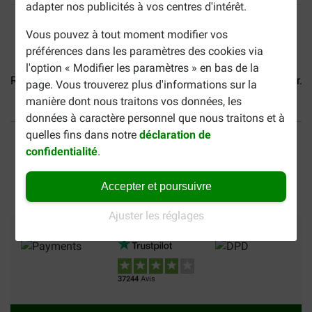
adapter nos publicités à vos centres d'intérêt.
Vous pouvez à tout moment modifier vos
préférences dans les paramètres des cookies via
l'option « Modifier les paramètres » en bas de la
Renske pâtée de poulet pour...
Renske pâtée de thon pour...
page. Vous trouverez plus d'informations sur la
manière dont nous traitons vos données, les
données à caractère personnel que nous traitons et à
40% moins cher
Frais de port offerts dès
quelles fins dans notre
déclaration de
69 €
confidentialité
.
Paiement sécurisé
Accepter et poursuivre
Ajuster les réglages
Moyens de paiement
Confiance
Nous expédions avect
37244
Avis