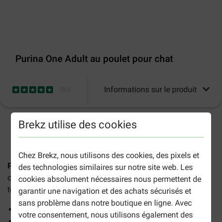
Purina One Adult au poulet pour chat
Informations sur le produit
(
90
)
Brekz utilise des cookies
2-5 jours ouvrables estimés, sauf indication contraire.
Chez Brekz, nous utilisons des cookies, des pixels et
Purina One Adult au poulet pour chat
sont des croquettes
des technologies similaires sur notre site web. Les
complètes à base de poulet savoureux et conviennent à
cookies absolument nécessaires nous permettent de
tous les chats adultes.
garantir une navigation et des achats sécurisés et
sans problème dans notre boutique en ligne. Avec
Aide à réduire l'accumulation de tartre
votre consentement, nous utilisons également des
Favorise le développement musculaire