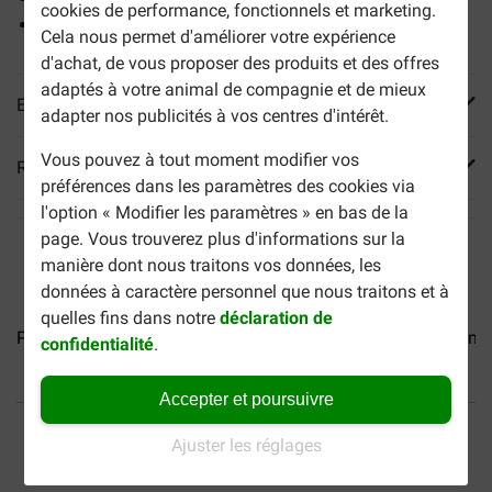
cookies de performance, fonctionnels et marketing.
Contient des vitamines et des minéraux essentiels
Cela nous permet d'améliorer votre expérience
d'achat, de vous proposer des produits et des offres
adaptés à votre animal de compagnie et de mieux
En savoir plus
adapter nos publicités à vos centres d'intérêt.
Vous pouvez à tout moment modifier vos
Reviews
préférences dans les paramètres des cookies via
l'option « Modifier les paramètres » en bas de la
page. Vous trouverez plus d'informations sur la
manière dont nous traitons vos données, les
données à caractère personnel que nous traitons et à
quelles fins dans notre
déclaration de
Purina One Adult au boeuf...
Purina One Adult au saumon...
confidentialité
.
Accepter et poursuivre
40% moins cher
Frais de port offerts dès
69 €
Ajuster les réglages
Paiement sécurisé