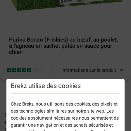
Purina Bonzo (Friskies) au bœuf, au poulet,
à l'agneau en sachet pâtée en sauce pour
chien
Informations sur le produit
(
25
)
Brekz utilise des cookies
2-5 jours ouvrables estimés, sauf indication contraire.
Chez Brekz, nous utilisons des cookies, des pixels et
des technologies similaires sur notre site web. Les
Purina Bonzo (Friskies) au bœuf, au poulet, à l'agneau en
cookies absolument nécessaires nous permettent de
sachet pâtée en sauce pour chien
est une pâtée complète
garantir une navigation et des achats sécurisés et
pour votre chien adulte.