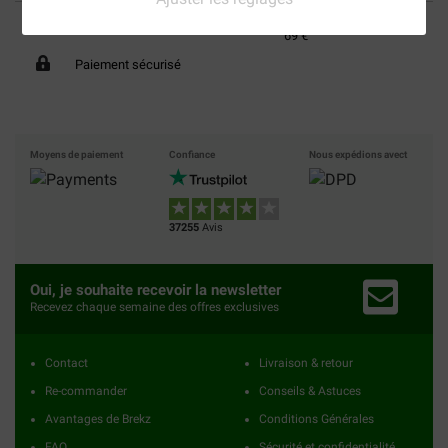
40% moins cher
Frais de port offerts dès
69 €
Paiement sécurisé
Moyens de paiement
Confiance
Nous expédions avect
37255
Avis
Oui, je souhaite recevoir la newsletter
Recevez chaque semaine des offres exclusives
Contact
Livraison & retour
Re-commander
Conseils & Astuces
Avantages de Brekz
Conditions Générales
FAQ
Sécurité et confidentialité