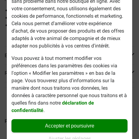
sans problème dans notre boutique en ligne. Avec
votre consentement, nous utilisons également des
Favorise un pelage brillant et une peau saine
cookies de performance, fonctionnels et marketing.
Contribue à une bonne digestion
Cela nous permet d'améliorer votre expérience
Sans colorants, arômes et conservateurs artificiels
d'achat, de vous proposer des produits et des offres
ajoutés
adaptés à votre animal de compagnie et de mieux
adapter nos publicités à vos centres d'intérêt.
En savoir plus
Vous pouvez à tout moment modifier vos
préférences dans les paramètres des cookies via
Reviews
l'option « Modifier les paramètres » en bas de la
page. Vous trouverez plus d'informations sur la
manière dont nous traitons vos données, les
données à caractère personnel que nous traitons et à
quelles fins dans notre
déclaration de
confidentialité
.
Purina Bonzo (Friskies) au...
Accepter et poursuivre
Ajuster les réglages