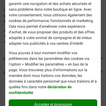
garantir une navigation et des achats sécurisés et
sans problème dans notre boutique en ligne. Avec
Les
Tablettes Puur Kidney pour chien et chat
aident à
votre consentement, nous utilisons également des
soutenir la fonction rénale. Elles sont fabriquées à partir
cookies de performance, fonctionnels et marketing.
d'ingrédients entièrement naturels.
Cela nous permet d'améliorer votre expérience
Bon pour la fonction rénale.
d'achat, de vous proposer des produits et des offres
Ingrédients naturels.
adaptés à votre animal de compagnie et de mieux
Pour les chiens et les chats.
adapter nos publicités à vos centres d'intérêt.
Vous pouvez à tout moment modifier vos
préférences dans les paramètres des cookies via
En savoir plus
l'option « Modifier les paramètres » en bas de la
page. Vous trouverez plus d'informations sur la
Reviews
manière dont nous traitons vos données, les
données à caractère personnel que nous traitons et à
quelles fins dans notre
déclaration de
confidentialité
.
Accepter et poursuivre