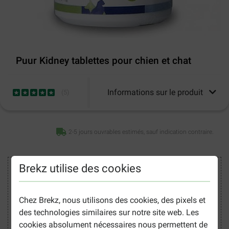
Puur Kidney tablettes pour chien et chat
Informations sur le produit
(
5
)
2-5 jours ouvrables estimés, sauf indication contraire.
Brekz utilise des cookies
Acheter en toute sécurité
Chez Brekz, nous utilisons des cookies, des pixels et
des technologies similaires sur notre site web. Les
cookies absolument nécessaires nous permettent de