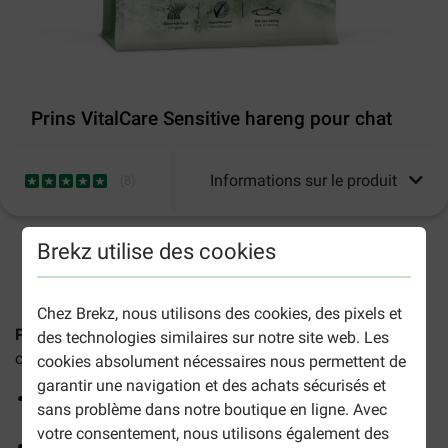
Prins VitalCare Sensitive hareng pour chat
Informations sur le produit
(
8
)
Brekz utilise des cookies
2-5 jours ouvrables estimés, sauf indication contraire.
Chez Brekz, nous utilisons des cookies, des pixels et
Prince VitalCare Sensitive hareng
est une nourriture pour
des technologies similaires sur notre site web. Les
chat de haute qualité.
cookies absolument nécessaires nous permettent de
garantir une navigation et des achats sécurisés et
Avec du poisson et des fibres alimentaires contre les
sans problème dans notre boutique en ligne. Avec
réactions d'hypersensibilité
votre consentement, nous utilisons également des
Avec des acides gras oméga-3