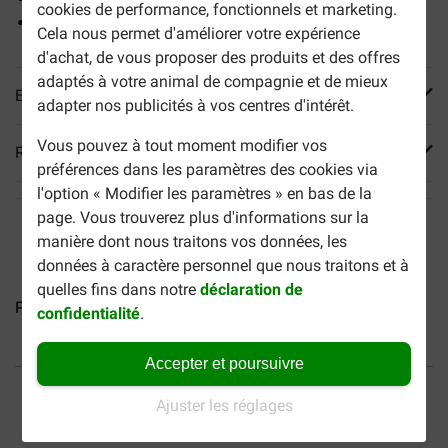
cookies de performance, fonctionnels et marketing.
Avec source de protéines animales (hareng)
Cela nous permet d'améliorer votre expérience
d'achat, de vous proposer des produits et des offres
adaptés à votre animal de compagnie et de mieux
En savoir plus
adapter nos publicités à vos centres d'intérêt.
Vous pouvez à tout moment modifier vos
Reviews
préférences dans les paramètres des cookies via
l'option « Modifier les paramètres » en bas de la
page. Vous trouverez plus d'informations sur la
manière dont nous traitons vos données, les
données à caractère personnel que nous traitons et à
quelles fins dans notre
déclaration de
Prins VitalCare Adult Fit...
Prins VitalCare Indoor pour...
Pr
confidentialité
.
Accepter et poursuivre
40% moins cher
Frais de port offerts dès
69 €
Ajuster les réglages
Paiement sécurisé