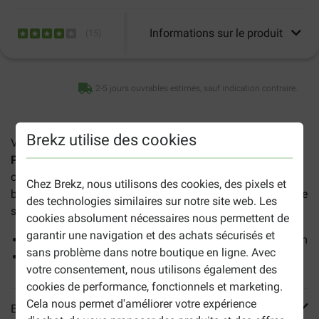
Informations sur le produit
(
15
)
2-5 jours ouvrables estimés, sauf indication contraire.
Brekz utilise des cookies
Votre animal de compagnie va adorer le
tapis chauffant
Pet Remedy
. Que ce soit pour l’aider à se remettre d’une
opération, ou tout simplement pour son plaisir, cette
Chez Brekz, nous utilisons des cookies, des pixels et
bouillotte est parfaite pour que votre ami à quatre pattes ne
des technologies similaires sur notre site web. Les
souffre pas du froid.
cookies absolument nécessaires nous permettent de
garantir une navigation et des achats sécurisés et
Dimensions du tapis chauffant Pet Remedy : 42 x 38 cm
sans problème dans notre boutique en ligne. Avec
Convient à tout type d’animal
votre consentement, nous utilisons également des
cookies de performance, fonctionnels et marketing.
Cela nous permet d'améliorer votre expérience
En savoir plus