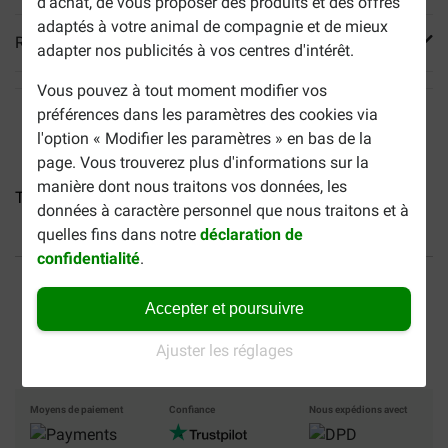
d'achat, de vous proposer des produits et des offres
adaptés à votre animal de compagnie et de mieux
Reviews
adapter nos publicités à vos centres d'intérêt.
Vous pouvez à tout moment modifier vos
préférences dans les paramètres des cookies via
l'option « Modifier les paramètres » en bas de la
page. Vous trouverez plus d'informations sur la
manière dont nous traitons vos données, les
Trixie Couverture Kenny...
Trixie Couverture Cosy pour...
T
données à caractère personnel que nous traitons et à
quelles fins dans notre
déclaration de
confidentialité
.
40% moins cher
Frais de port offerts dès
69 €
Accepter et poursuivre
Paiement sécurisé
Ajuster les réglages
Moyens de paiement
Confiance
Nous expédions avect