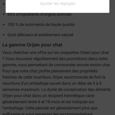
Ajuster les réglages
100 % sans céréales ni conservateurs
85% d'ingrédients d'origine animale
100 % de nutriments de haute qualité
Goût délicieux et entièrement naturel
La gamme Orijen pour chat
Vous cherchez une offre sur les croquettes Orijen pour chat
? Vous trouverez régulièrement des promotions dans notre
gamme, vous permettant de commander encore moins cher.
Pour que votre chat profite pleinement des propriétés
fraîches de cette nourriture, Orijen recommande de finir la
nourriture d'un emballage ouvert dans un délai de 4 à 6
semaines maximum. La durée de conservation des aliments
Orijen pour chat dans un récipient hermétique varie
généralement entre 6 et 18 mois et est indiquée sur
l'emballage. Cette période est généralement plus que
suffisante si vous respectez les recommandations