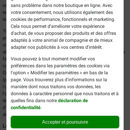
sans problème dans notre boutique en ligne. Avec
céréales à fort indice glycémique et de protéines végétales
votre consentement, nous utilisons également des
telles que la pomme de terre, que l'on trouve rarement dans
cookies de performance, fonctionnels et marketing.
les aliments naturels pour chat.
Cela nous permet d'améliorer votre expérience
Tous les aliments Orijen pour chat sont préparés selon leur
d'achat, de vous proposer des produits et des offres
propre philosophie "Biologiquement Approprié". Les
adaptés à votre animal de compagnie et de mieux
colorants, les arômes et les conservateurs chimiques sont
adapter nos publicités à vos centres d'intérêt.
absents des ingrédients utilisés et du produit final. Tout cela
Vous pouvez à tout moment modifier vos
fait d'Orijen l'une des marques d'aliments pour animaux de
préférences dans les paramètres des cookies via
compagnie les plus naturelles du marché. Les aliments
l'option « Modifier les paramètres » en bas de la
Orijen pour chat ont une composition dite "Whole Prey"
page. Vous trouverez plus d'informations sur la
(proies entières). Cette composition se caractérise par
manière dont nous traitons vos données, les
l'utilisation d'une plus grande variété d'ingrédients frais et
données à caractère personnel que nous traitons et à
l'ajout d'ingrédients à haute valeur nutritionnelle tels que
quelles fins dans notre
déclaration de
des organes frais (cœur de poulet, foie de poulet, foie
confidentialité
.
d'agneau, tripes vertes) et des os comestibles, du cartilage
de poulet et de la moelle osseuse.
Accepter et poursuivre
Les avantages Orijen pour chat