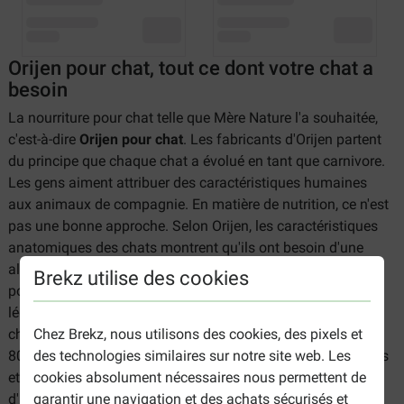
Orijen pour chat, tout ce dont votre chat a
besoin
La nourriture pour chat telle que Mère Nature l'a souhaitée,
c'est-à-dire
Orijen pour chat
. Les fabricants d'Orijen partent
du principe que chaque chat a évolué en tant que carnivore.
Les gens aiment attribuer des caractéristiques humaines
aux animaux de compagnie. En matière de nutrition, ce n'est
pas une bonne approche. Selon Orijen, les caractéristiques
anatomiques des chats montrent qu'ils ont besoin d'une
alimentation composée exclusivement de viande et de
Brekz utilise des cookies
poisson frais, complétée par de petites quantités de
légumes, de fruits et d'herbes. Les croquettes Orijen pour
Chez Brekz, nous utilisons des cookies, des pixels et
chat sont donc préparées avec des ingrédients composés à
des technologies similaires sur notre site web. Les
80 % de viande et de poisson et à 20 % de légumes, de fruits
cookies absolument nécessaires nous permettent de
et d'herbes. De plus, Orijen se compose de 60 à 65 %
garantir une navigation et des achats sécurisés et
d'ingrédients frais. Cette marque évite l'utilisation de