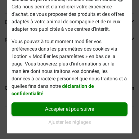
Cela nous permet d'améliorer votre expérience
d'achat, de vous proposer des produits et des offres
adaptés à votre animal de compagnie et de mieux
En savoir plus
adapter nos publicités à vos centres d'intérêt.
Reviews
Vous pouvez à tout moment modifier vos
préférences dans les paramètres des cookies via
l'option « Modifier les paramètres » en bas de la
page. Vous trouverez plus d'informations sur la
manière dont nous traitons vos données, les
données à caractère personnel que nous traitons et à
quelles fins dans notre
déclaration de
Orijen Original pour chien
Orijen Puppy pour chiot
Orijen 
confidentialité
.
Accepter et poursuivre
40% moins cher
Frais de port offerts dès
69 €
Ajuster les réglages
Paiement sécurisé