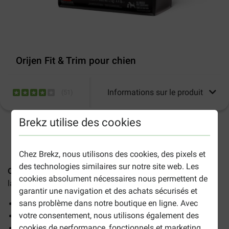
Orijen Fit & Trim pour chien
Informations sur le produit
(
51
)
Brekz utilise des cookies
2-5 jours ouvrables estimés, sauf indication contraire.
Chez Brekz, nous utilisons des cookies, des pixels et
des technologies similaires sur notre site web. Les
Orijen Fit & Trim pour chien
contient du poulet fermier, de
cookies absolument nécessaires nous permettent de
la dinde, des oeufs et des poissons sauvages.
garantir une navigation et des achats sécurisés et
sans problème dans notre boutique en ligne. Avec
Régime riche en protéines
votre consentement, nous utilisons également des
Soutien de la masse musculaire
cookies de performance, fonctionnels et marketing.
Limité en calories