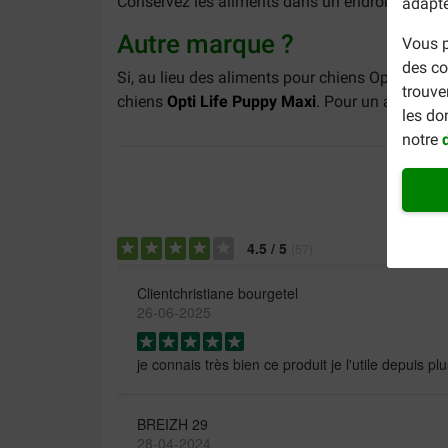
Conservez les aliments dans un endroit sec et f
adapte
Autre marque ?
Vous p
des co
Si, au lieu des aliments pour chiens Opti Life 
trouve
chiens
Opti Life Puppy Maxi
. Pour un aperçu c
les do
notre
4.5
/
5
(
57
)
Clientchristiane bourgetel
26-06-2025
je connais très bien ce produit je l'utile depuis p
BREIZH 29
28-04-2024