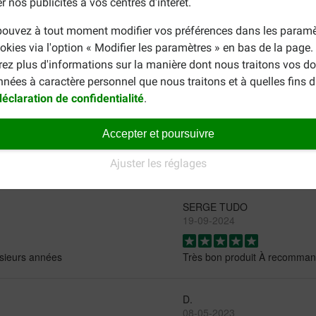
ermez bien le sac après utilisation.
r nos publicités à vos centres d'intérêt.
ouvez à tout moment modifier vos préférences dans les paramè
okies via l'option « Modifier les paramètres » en bas de la page
Adult Maxi, vous cherchez d'autres aliments pour votre chien, alo
rez plus d'informations sur la manière dont nous traitons vos d
omplet de tous les aliments d'
Opti Life
, consultez la page de la 
nnées à caractère personnel que nous traitons et à quelles fins 
déclaration de confidentialité
.
Accepter et poursuivre
Ajuster les réglages
SERGE TUDO
19-09-2024
lusieurs années
Très bon produit À recomma
D.
08-05-2023