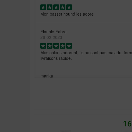
Mon basset hound les adore
Flannie Fabre
26-02-2023
Mes chiens adorent, ils ne sont pas malade, for
livraisons rapide.
marika
21-11-2021
Très bon rapport qualité prix
aurélie vandevoorde
21-10-2019
16