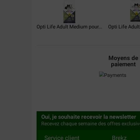
Commande jamais recue. Bloqué a DPD pour cause
retourné chez Brekz. Bon retour par mail et rem
Opti Life Adult Medium pour...
Opti Life Adult
Moyens de
paiement
Oui, je souhaite recevoir la newsletter
Recevez chaque semaine des offres exclusiv
Service client
Brekz