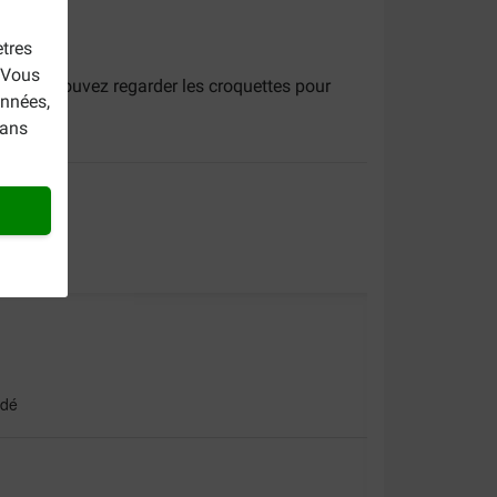
tres
. Vous
rs vous pouvez regarder les croquettes pour
onnées,
marque.
dans
ndé