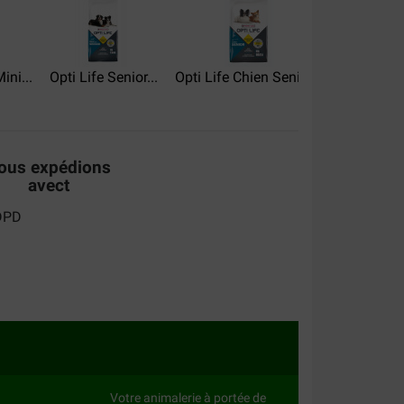
s adore
ini...
Opti Life Senior...
Opti Life Chien Senior...
Opti Life
ous expédions
avect
Votre animalerie à portée de