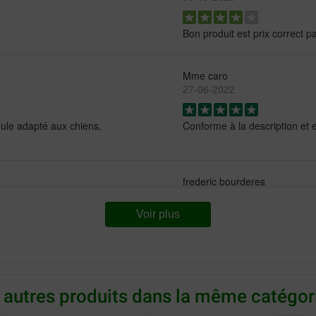
Bon produit est prix correct pa
Mme caro
27-06-2022
mule adapté aux chiens,
Conforme à la description et e
frederic bourderes
29-03-2021
Voir plus
bon achat , livraison rapide
alain 01
07-05-2019
 autres produits dans la même catégori