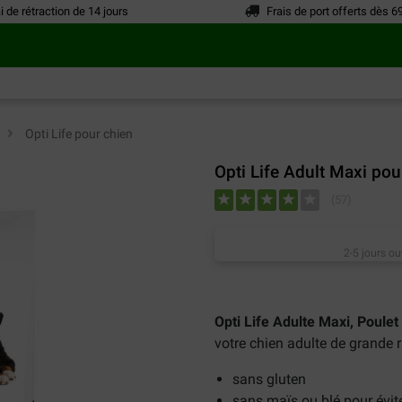
i de rétraction de 14 jours
Frais de port offerts dès 6
n
>
Opti Life pour chien
Opti Life Adult Maxi pou
(
57
)
2-5 jours ou
Opti Life Adulte Maxi, Poulet 
votre chien adulte de grande 
sans gluten
sans maïs ou blé pour évite