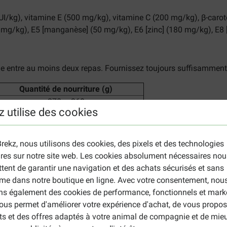
UI/kg), vitamine E (500 mg/kg), vitamine C (200 mg/kg), β-carotè
10 mg/kg), E5 [manganèse] (50 mg/kg), E6 [zinc] (180 mg/kg), E8 
ienne entre au moins deux repas. Fournissez toujours suffisamment
Quantité de nourriture (g)
270 – 360
z utilise des cookies
320 – 400
360 – 450
400 – 550
rekz, nous utilisons des cookies, des pixels et des technologies
450 – 750
ires sur notre site web. Les cookies absolument nécessaires nou
490 – 800
tent de garantir une navigation et des achats sécurisés et sans
550 – 950
me dans notre boutique en ligne. Avec votre consentement, nou
620 – 1050
ons également des cookies de performance, fonctionnels et mark
700 – 1150
ous permet d'améliorer votre expérience d'achat, de vous propos
ts et des offres adaptés à votre animal de compagnie et de mie