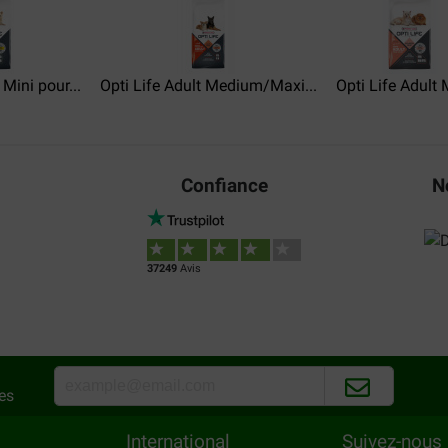
 d adresse... puis colis
tres digestes et mon chien le
boursement rapide.
 Mini pour...
Opti Life Adult Medium/Maxi...
Opti Life Adult M
Confiance
N
37249
Avis
es
International
Suivez-nous