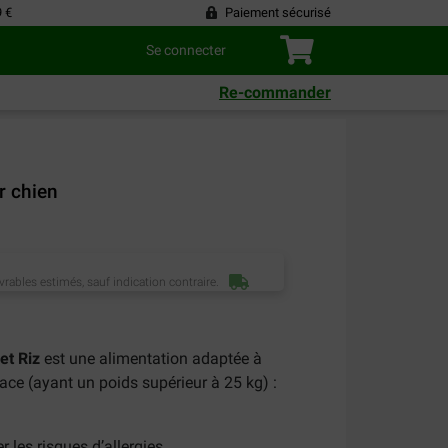
9 €
Paiement sécurisé
Se connecter
Re-commander
r chien
vrables estimés, sauf indication contraire.
et Riz
est une alimentation adaptée à
race (ayant un poids supérieur à 25 kg) :
r les risques d’allergies