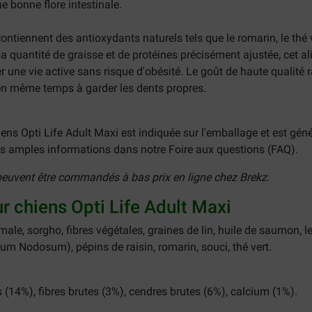
e bonne flore intestinale.
ntiennent des antioxydants naturels tels que le romarin, le thé ve
 la quantité de graisse et de protéines précisément ajustée, cet
 une vie active sans risque d'obésité. Le goût de haute qualité ra
e en même temps à garder les dents propres.
ns Opti Life Adult Maxi est indiquée sur l'emballage et est gén
 amples informations dans notre Foire aux questions (FAQ).
peuvent être commandés à bas prix en ligne chez Brekz.
r chiens Opti Life Adult Maxi
male, sorgho, fibres végétales, graines de lin, huile de saumon, l
um Nodosum), pépins de raisin, romarin, souci, thé vert.
 (14%), fibres brutes (3%), cendres brutes (6%), calcium (1%).