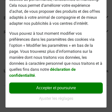
Cela nous permet d'améliorer votre expérience
d'achat, de vous proposer des produits et des offres
adaptés à votre animal de compagnie et de mieux
En savoir plus
adapter nos publicités à vos centres d'intérêt.
Reviews
Vous pouvez à tout moment modifier vos
préférences dans les paramètres des cookies via
l'option « Modifier les paramètres » en bas de la
page. Vous trouverez plus d'informations sur la
manière dont nous traitons vos données, les
données à caractère personnel que nous traitons et à
quelles fins dans notre
déclaration de
Lukos Adult Large pour chien
Lukos Adult Mini/Small pour..
confidentialité
.
Accepter et poursuivre
40% moins cher
Frais de port offerts dès
69 €
Ajuster les réglages
Paiement sécurisé