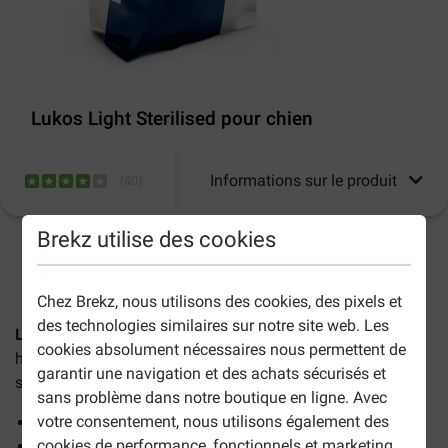
Lukos Light Sterilised pour chien
Informations sur le produit
(
40
)
Brekz utilise des cookies
2-5 jours ouvrables estimés, sauf indication contraire.
Chez Brekz, nous utilisons des cookies, des pixels et
des technologies similaires sur notre site web. Les
Lukos Light Sterilised pour chien
sont des croquettes de
cookies absolument nécessaires nous permettent de
haute qualité qui conviennent aux chiens adultes en
garantir une navigation et des achats sécurisés et
surpoids.
sans problème dans notre boutique en ligne. Avec
votre consentement, nous utilisons également des
Croquettes en faible teneur en graisse
cookies de performance, fonctionnels et marketing.
Riches en protéines et en fibres