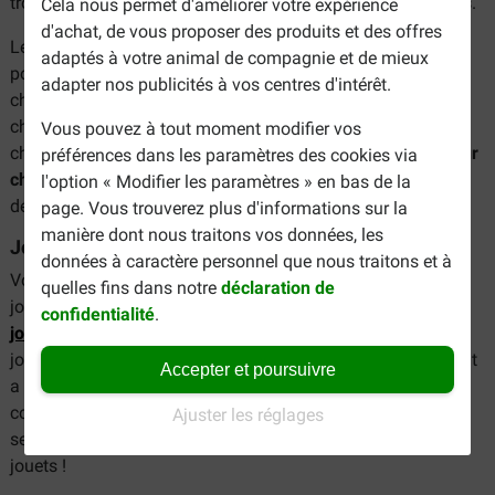
trouverez ces jouets avec la marque
Petstages
, entre autres.
Cela nous permet d'améliorer votre expérience
d'achat, de vous proposer des produits et des offres
Les chats jouent non seulement pour se divertir, mais aussi
adaptés à votre animal de compagnie et de mieux
pour apprendre des choses. Il est certain que les jeunes
adapter nos publicités à vos centres d'intérêt.
chats apprennent à améliorer leur instinct naturel de
chasseur et leur motricité par le jeu. Vous accueillez un
Vous pouvez à tout moment modifier vos
chaton chez vous ? Prévoyez alors de nombreux
jouets pour
préférences dans les paramètres des cookies via
chatons
, afin que votre chaton ait toutes les chances de se
l'option « Modifier les paramètres » en bas de la
développer correctement.
page. Vous trouverez plus d'informations sur la
manière dont nous traitons vos données, les
Jouets pour chats avec herbe à chat
données à caractère personnel que nous traitons et à
Votre chat a besoin d'une motivation supplémentaire pour
quelles fins dans notre
déclaration de
jouer ? Jetez alors un coup d'œil à nos différents types de
confidentialité
.
jouets à herbe à chat
de la marque
Kong
, entre autres. Ces
jouets pour chats sont enrichis d'herbe à chat. L'herbe à chat
Accepter et poursuivre
a un effet stimulant sur les chats et augmente
considérablement l'attrait du jouet. Même les chats qui ne
Ajuster les réglages
semblent pas du tout enjoués ne peuvent pas résister à ces
jouets !