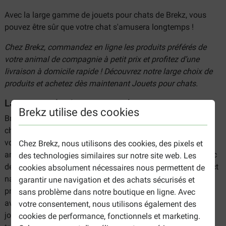
Avec la large gamme de jouets pour chats de Brekz, vous
pouvez être sûr que votre chat s'amusera longtemps !
Chez Brekz, commandez en ligne les produits préférés de
votre animal de compagnie à petit prix et profitez d’une
livraison à domicile rapide ! Découvrez notre large choix de
produits et achetez dès maintenant Jouets pour chats.
La gamme des jouets pour chats
Brekz utilise des cookies
Brekz propose une large gamme de jouets amusants pour
chats qui répondent exactement aux besoins naturels de
votre chat. Nos
jouets pour chats
comprennent des jeux
Chez Brekz, nous utilisons des cookies, des pixels et
amusants avec des balles, des souris et des clochettes avec
des technologies similaires sur notre site web. Les
des plumes.
Nos balles
sont une réponse parfaite à l'instinct
cookies absolument nécessaires nous permettent de
naturel de chasse de votre chat. Et pour les chats qui
garantir une navigation et des achats sécurisés et
préfèrent les
jouets en peluche
, nous avons des variétés
sans problème dans notre boutique en ligne. Avec
avec des bruits et de l'herbe à chat. Il existe également des
votre consentement, nous utilisons également des
jouets qui aident à nettoyer les dents de votre chat. Vous
cookies de performance, fonctionnels et marketing.