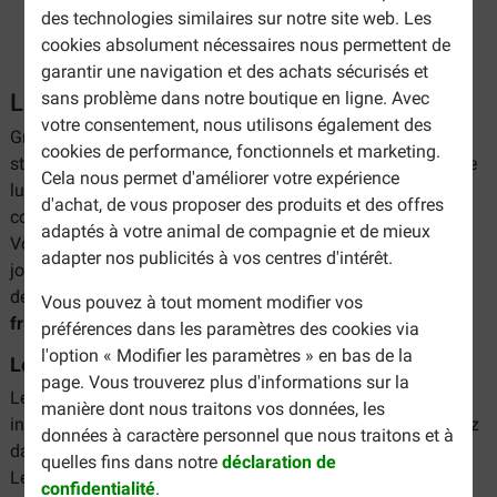
des technologies similaires sur notre site web. Les
cookies absolument nécessaires nous permettent de
garantir une navigation et des achats sécurisés et
Les jouets distributeurs de friandises
sans problème dans notre boutique en ligne. Avec
votre consentement, nous utilisons également des
Grâce aux jouets distributeurs de friandises, vous pouvez
cookies de performance, fonctionnels et marketing.
stimuler votre chien et l'inciter à relever des défis de manière
Cela nous permet d'améliorer votre expérience
ludique. La combinaison du jeu et d'une récompense
d'achat, de vous proposer des produits et des offres
constitue un défi gratifiant et savoureux pour votre chien.
adaptés à votre animal de compagnie et de mieux
Vous trouverez dans notre assortiment un large choix de
adapter nos publicités à vos centres d'intérêt.
jouets à garnir de friandises pour chien. Vous trouverez ci-
dessous quelques exemples de
jouets distributeurs de
Vous pouvez à tout moment modifier vos
friandises pour chien
très distrayants et stimulants.
préférences dans les paramètres des cookies via
l'option « Modifier les paramètres » en bas de la
Les puzzles
page. Vous trouverez plus d'informations sur la
Les puzzles sont des jouets stimulants et captivants qui
manière dont nous traitons vos données, les
incitent votre chien à gagner sa récompense. Vous trouverez
données à caractère personnel que nous traitons et à
dans notre assortiment plusieurs puzzles très ludiques.
quelles fins dans notre
déclaration de
Le
puzzle Nina Ottoson Dog Tornado Blue Dog
aide à
confidentialité
.