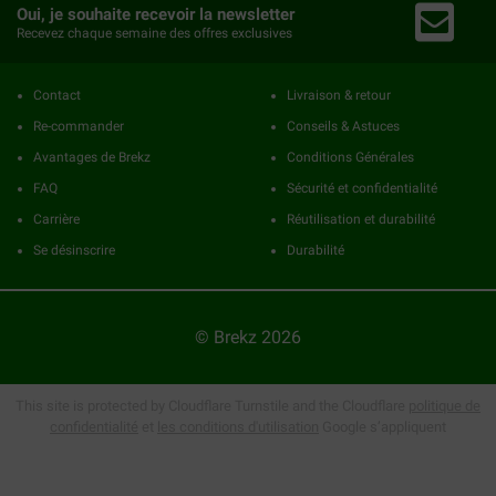
Oui, je souhaite recevoir la newsletter
Recevez chaque semaine des offres exclusives
Contact
Livraison & retour
Re-commander
Conseils & Astuces
Avantages de Brekz
Conditions Générales
FAQ
Sécurité et confidentialité
Carrière
Réutilisation et durabilité
Se désinscrire
Durabilité
© Brekz 2026
This site is protected by Cloudflare Turnstile and the Cloudflare
politique de
confidentialité
et
les conditions d'utilisation
Google s’appliquent