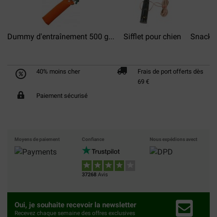
Dummy d'entraînement 500 g...
Sifflet pour chien
Snackba
40% moins cher
Frais de port offerts dès
69 €
Paiement sécurisé
Moyens de paiement
Confiance
Nous expédions avect
37268
Avis
Oui, je souhaite recevoir la newsletter
Recevez chaque semaine des offres exclusives