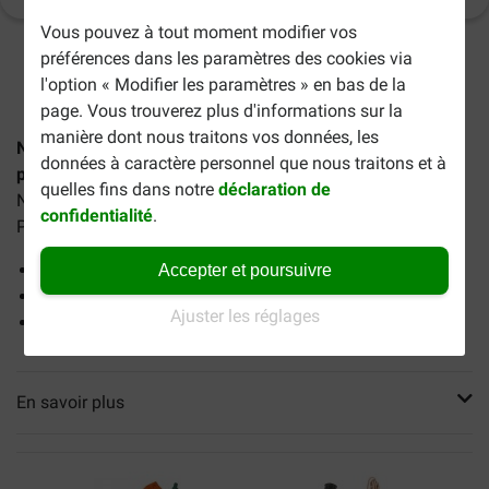
Vous pouvez à tout moment modifier vos
préférences dans les paramètres des cookies via
3-6 jours ouvrables estimés, sauf indication contraire.
l'option « Modifier les paramètres » en bas de la
page. Vous trouverez plus d'informations sur la
manière dont nous traitons vos données, les
Nylabone Power Chew Antler jouet à mâcher en nylon
données à caractère personnel que nous traitons et à
pour chien (au gibier)
est le jouet le plus résistant de
quelles fins dans notre
déclaration de
Nylabone, pour les chiens adultes pesant jusqu'à 15 kg.
confidentialité
.
Pour les mâcheurs les plus acharnés !
Ne se brise pas et dure longtemps
Accepter et poursuivre
Fabriqué en nylon solide de haute qualité
Ajuster les réglages
Aide à garder les dents et les gencives propres et saines
En savoir plus