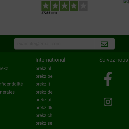
37255
Avis
International
Suivez-nous
rekz
brekz.nl
brekz.be
fidentialité
brekz.it
nérales
brekz.de
brekz.at
brekz.dk
brekz.ch
brekz.se