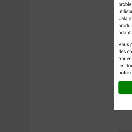
problè
utilis
Cela n
produi
adapte
Vous p
des co
trouve
les do
notre