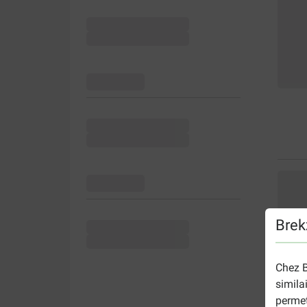
Brek
Chez B
simila
permet