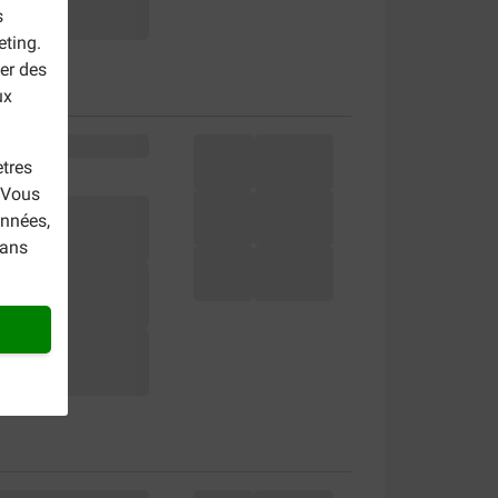
s
eting.
er des
ux
tres
. Vous
onnées,
dans