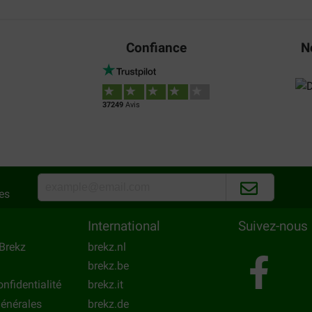
Confiance
N
37249
Avis
es
International
Suivez-nous
Brekz
brekz.nl
brekz.be
onfidentialité
brekz.it
énérales
brekz.de