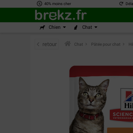
40% moins cher
Déla
Chien
Chat
retour
Chat
>
Pâtée pour chat
>
Hi