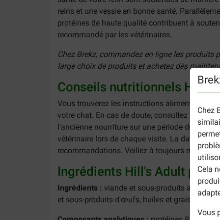
reins et une vessie en bonne santé. Parallèleme
protéines de haute qualité contribuent à souten
recommandé par les vétérinaires.
Chez Brekz, commandez en ligne les produits pré
large choix de produits et achetez dès mainte
Brek
Conseils nutritionnels Hill's
Vous trouverez les instructions alimentaires co
Chez B
votre chat. En cas de doute, consultez votre vét
simila
l'ancienne nourriture sur une période de 7 jou
permet
vétérinaire lors de chaque visite. La date de co
problè
recommandations. Veillez à toujours mettre de l
utilis
Ingrédients Hill's Adult pâté
Cela n
produi
Ingrédients :
viande et sous-produits animaux (b
adapte
et sous-produits d'œufs, huiles et graisses.
Vous p
Composants analytiques :
protéines 8,2 %, ten