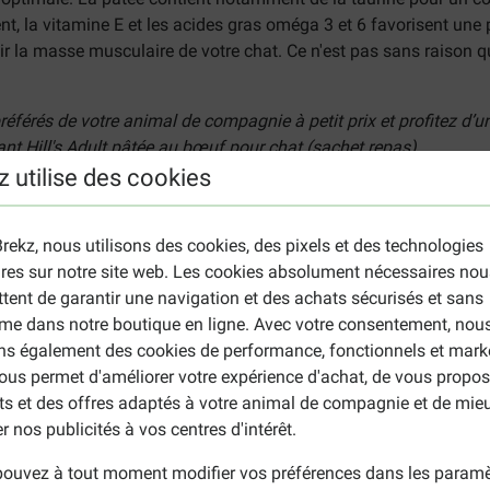
nt, la vitamine E et les acides gras oméga 3 et 6 favorisent une
ir la masse musculaire de votre chat. Ce n'est pas sans raison qu
férés de votre animal de compagnie à petit prix et profitez d’un
nant
Hill's Adult pâtée au bœuf pour chat (sachet repas)
.
z utilise des cookies
 Adult pâtée au bœuf pour chat
mplètes sur l'emballage. Adaptez les quantités alimentaires si n
rekz, nous utilisons des cookies, des pixels et des technologies
érinaire. Vous utilisez cette nourriture pour chat pour la premiè
ires sur notre site web. Les cookies absolument nécessaires nou
rs. Les besoins nutritionnels des animaux domestiques peuvent 
tent de garantir une navigation et des achats sécurisés et sans
nservation est indiquée sur l'emballage et est généralement suffi
me dans notre boutique en ligne. Avec votre consentement, nou
'eau fraîche à disposition. Fermez bien l'emballage afin de prés
ons également des cookies de performance, fonctionnels et mark
e au bœuf
ous permet d'améliorer votre expérience d'achat, de vous propos
ts et des offres adaptés à votre animal de compagnie et de mie
œuf 4 %), produits d'origine végétale, céréales, sucres divers, 
r nos publicités à vos centres d'intérêt.
ouvez à tout moment modifier vos préférences dans les paramè
eur en matières grasses 4,0 %, cellulose brute 0,42 %, cendres br