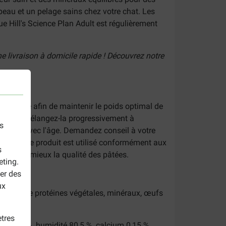
 peau et un pelage sains chez votre chat. Les
e Hill's Science Plan Adult est régulièrement
e livraison à domicile rapide ! Découvrez notre
écessaire afin de maintenir le poids optimal de
re fois ? Mélangez-la progressivement à
s
changer avec l'âge. Demandez conseil à votre
sante si le produit est utilisé conformément aux
s
erver au mieux la qualité des pâtées.
eting.
er des
ux
extraits de protéines végétales, minéraux, œufs
tres
utes 1,3 %, humidité 80,5 %, calcium 0,15 %,