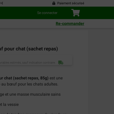
9 €
Paiement sécurisé
Se connecter
Re-commander
uf pour chat (sachet repas)
vrables estimés, sauf indication contraire.
ur chat (sachet repas, 85g)
est une
 au bœuf pour les chats adultes.
age et une masse musculaire sains
et la vessie