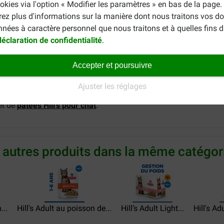
okies via l'option « Modifier les paramètres » en bas de la page
16 %, magnésium 0,01 % ; par kg : vitamine A 24 378 UI, vitami
rez plus d'informations sur la manière dont nous traitons vos d
nnées à caractère personnel que nous traitons et à quelles fins 
déclaration de confidentialité
.
 (fer) 12,1 mg, 3b202 (iode) 0,4 mg, 3b405 (cuivre) 2,0 mg, 3b5
Accepter et poursuivre
Ajuster les réglages
 par exemple
Hill's Science Plan Adult au poulet et dinde
. Vous s
et de
pâtées Hill's pour chat
.
 autres produits dans la même catégori
...
Hill's Adult au poisson de...
Hill’s Adult Light...
Hill's Adu