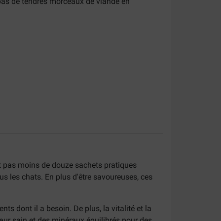
pas de tendres morceaux de viande en
ent pas moins de douze sachets pratiques
s les chats. En plus d'être savoureuses, ces
s dont il a besoin. De plus, la vitalité et la
œur sain et des minéraux équilibrés pour des