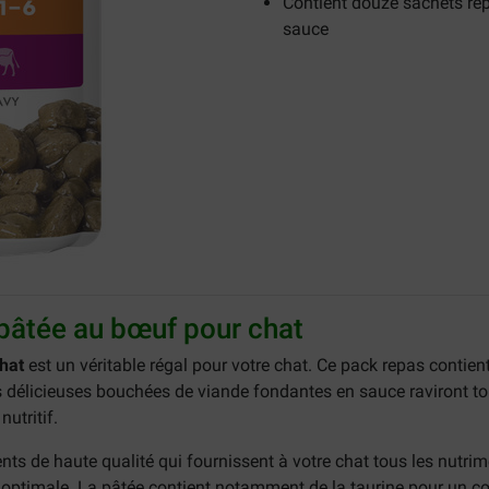
Contient douze sachets re
sauce
t pâtée au bœuf pour chat
chat
est un véritable régal pour votre chat. Ce pack repas conti
délicieuses bouchées de viande fondantes en sauce raviront tou
utritif.
s de haute qualité qui fournissent à votre chat tous les nutriment
 optimale. La pâtée contient notamment de la taurine pour un c