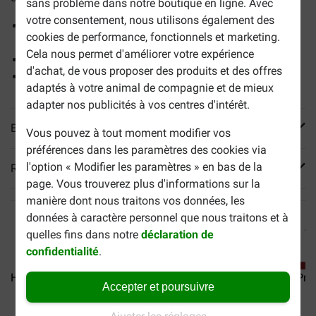
sans problème dans notre boutique en ligne. Avec
votre consentement, nous utilisons également des
Protéines de haute qualité pour maintenir la masse
cookies de performance, fonctionnels et marketing.
musculaire
Cela nous permet d'améliorer votre expérience
Pour aider à maintenir le poids de forme
d'achat, de vous proposer des produits et des offres
Oméga-3 issus d'huile de poisson
adaptés à votre animal de compagnie et de mieux
adapter nos publicités à vos centres d'intérêt.
En savoir plus
Vous pouvez à tout moment modifier vos
préférences dans les paramètres des cookies via
l'option « Modifier les paramètres » en bas de la
Reviews
page. Vous trouverez plus d'informations sur la
manière dont nous traitons vos données, les
données à caractère personnel que nous traitons et à
quelles fins dans notre
déclaration de
confidentialité
.
Hill's Prescription Diet...
Hill's Prescription Diet...
Hill's Pre
Accepter et poursuivre