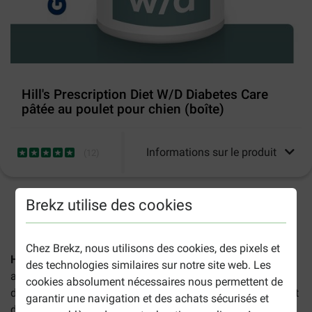
Hill's Prescription Diet W/D Diabetes Care
pâtée au poulet pour chien (boîte)
Informations sur le produit
(
12
)
Brekz utilise des cookies
2-5 jours ouvrables estimés, sauf indication contraire.
Chez Brekz, nous utilisons des cookies, des pixels et
Hill's Prescription Diet W/D Diabetes Care pâtée
sont des
des technologies similaires sur notre site web. Les
aliments humides destinés aux chiens adultes atteints de
cookies absolument nécessaires nous permettent de
diabète sucré et aux chiens prédisposés au développement
garantir une navigation et des achats sécurisés et
de l'obésité.