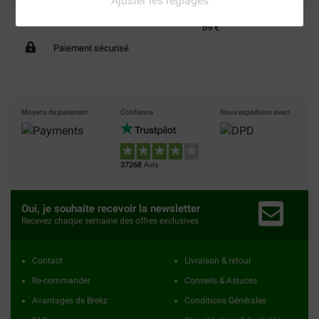
Ajuster les réglages
40% moins cher
Frais de port offerts dès
69 €
Paiement sécurisé
Moyens de paiement
Confiance
Nous expédions avect
37268
Avis
Oui, je souhaite recevoir la newsletter
Recevez chaque semaine des offres exclusives
Contact
Livraison & retour
Re-commander
Conseils & Astuces
Avantages de Brekz
Conditions Générales