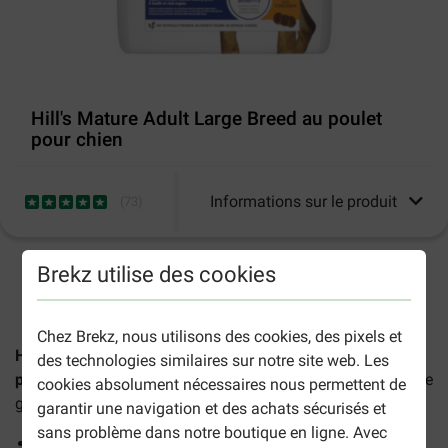
Hill's Mature Adult Large Breed au poulet
pour chien
Informations sur le produit
(
73
)
Brekz utilise des cookies
2-5 jours ouvrables estimés, sauf indication contraire.
Chez Brekz, nous utilisons des cookies, des pixels et
Hill's Science Plan Mature Adult Large Breed au poulet
des technologies similaires sur notre site web. Les
pour chiens
est une alimentation pour les chiens seniors de
cookies absolument nécessaires nous permettent de
grande taille à partir de 6 ans et plus.
garantir une navigation et des achats sécurisés et
sans problème dans notre boutique en ligne. Avec
Favorise un niveau d'énergie élevé