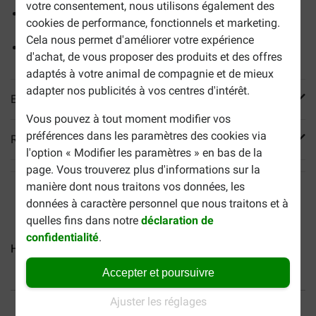
votre consentement, nous utilisons également des
Contribue à une peau saine et un pelage brillant grâce à
cookies de performance, fonctionnels et marketing.
la vitamine E et les acides gras oméga 6
Cela nous permet d'améliorer votre expérience
Facile à digérer
d'achat, de vous proposer des produits et des offres
adaptés à votre animal de compagnie et de mieux
adapter nos publicités à vos centres d'intérêt.
En savoir plus
Vous pouvez à tout moment modifier vos
préférences dans les paramètres des cookies via
Reviews
l'option « Modifier les paramètres » en bas de la
page. Vous trouverez plus d'informations sur la
manière dont nous traitons vos données, les
données à caractère personnel que nous traitons et à
quelles fins dans notre
déclaration de
confidentialité
.
Hill's Mature Adult Medium...
Hill's Adult Light Medium...
Accepter et poursuivre
40% moins cher
Frais de port offerts dès
Ajuster les réglages
69 €