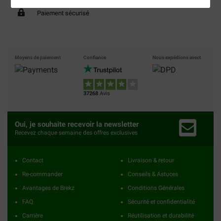
Paiement sécurisé
Moyens de paiement
Confiance
Nous expédions avect
37268
Avis
Oui, je souhaite recevoir la newsletter
Recevez chaque semaine des offres exclusives
Contact
Livraison & retour
Re-commander
Conseils & Astuces
Avantages de Brekz
Conditions Générales
FAQ
Sécurité et confidentialité
Carrière
Réutilisation et durabilité