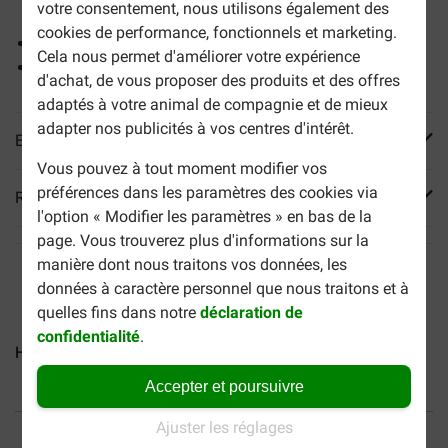
votre consentement, nous utilisons également des
causés par la stérilisation ou le surpoids
cookies de performance, fonctionnels et marketing.
Pauvre en calories
Cela nous permet d'améliorer votre expérience
Favorise le maintien du poids
d'achat, de vous proposer des produits et des offres
adaptés à votre animal de compagnie et de mieux
adapter nos publicités à vos centres d'intérêt.
En savoir plus
Vous pouvez à tout moment modifier vos
préférences dans les paramètres des cookies via
Reviews
l'option « Modifier les paramètres » en bas de la
page. Vous trouverez plus d'informations sur la
manière dont nous traitons vos données, les
données à caractère personnel que nous traitons et à
quelles fins dans notre
déclaration de
confidentialité
.
Hill's Mature Adult Medium...
Hill's Adult Light Medium...
Accepter et poursuivre
40% moins cher
Frais de port offerts dès
Ajuster les réglages
69 €