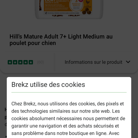
Hill's Mature Adult 7+ Light Medium au
poulet pour chien
Informations sur le produit
(
60
)
Brekz utilise des cookies
2-5 jours ouvrables estimés, sauf indication contraire.
Chez Brekz, nous utilisons des cookies, des pixels et
Hill's Science Plan Mature Adult 7+ Light Medium au
des technologies similaires sur notre site web. Les
poulet
est une nourriture sèche savoureuse pour les chiens
cookies absolument nécessaires nous permettent de
de taille moyenne et âgés de plus de 7 ans.
garantir une navigation et des achats sécurisés et
sans problème dans notre boutique en ligne. Avec
Convient aux chiens dont le niveau d'activités est faible