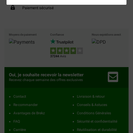
Paiement sécurisé
Moyens de paiement
Confiance
Nous expédions avect
37244
Avis
Oui, je souhaite recevoir la newsletter
Recevez chaque semaine des offres exclusives
Contact
Livraison & retour
Re-commander
Conseils & Astuces
Avantages de Brekz
Conditions Générales
FAQ
Sécurité et confidentialité
Carrière
Réutilisation et durabilité