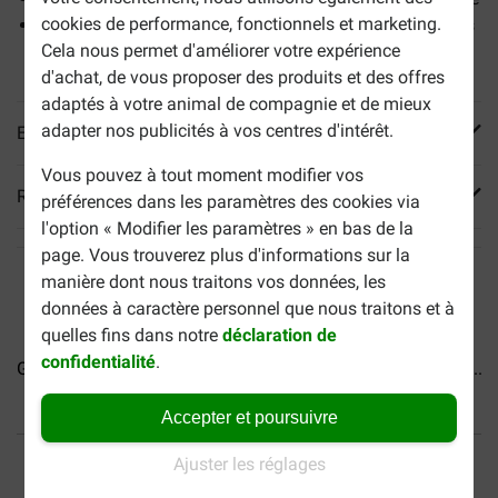
cookies de performance, fonctionnels et marketing.
Sans colorants, sans conservateurs ni arômes artificiels
Cela nous permet d'améliorer votre expérience
ajoutés
d'achat, de vous proposer des produits et des offres
adaptés à votre animal de compagnie et de mieux
adapter nos publicités à vos centres d'intérêt.
En savoir plus
Vous pouvez à tout moment modifier vos
Reviews
préférences dans les paramètres des cookies via
l'option « Modifier les paramètres » en bas de la
page. Vous trouverez plus d'informations sur la
manière dont nous traitons vos données, les
données à caractère personnel que nous traitons et à
quelles fins dans notre
déclaration de
confidentialité
.
Gourmet Gold Mousse thon...
Gourmet Mon Petit Viande...
Accepter et poursuivre
40% moins cher
Frais de port offerts dès
Ajuster les réglages
69 €