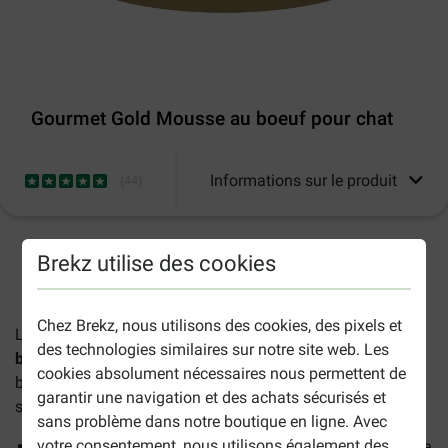
Gourmet Gold Mousse au boeuf pour chat
Informations sur le produit
(
44
)
Brekz utilise des cookies
2-5 jours ouvrables estimés, sauf indication contraire.
Chez Brekz, nous utilisons des cookies, des pixels et
La délicieuse mousse pour chat
Gourmet Gold Mousse au
des technologies similaires sur notre site web. Les
boeuf pour chat (85 g)
contient de tendres morceaux de
cookies absolument nécessaires nous permettent de
bœuf, des légumes et un savoureux cœur fondant en
garantir une navigation et des achats sécurisés et
sauce.
sans problème dans notre boutique en ligne. Avec
votre consentement, nous utilisons également des
Cuisinée avec des ingrédients de qualité haut de gamme