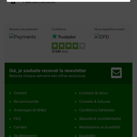
Paiement sécurisé
Moyens de paiement
Confiance
Nous expédions avect
37249
Avis
Oui, je souhaite recevoir la newsletter
Recevez chaque semaine des offres exclusives
Contact
Livraison & retour
Re-commander
Conseils & Astuces
Avantages de Brekz
Conditions Générales
FAQ
Sécurité et confidentialité
Carrière
Réutilisation et durabilité
Se désinscrire
Durabilité