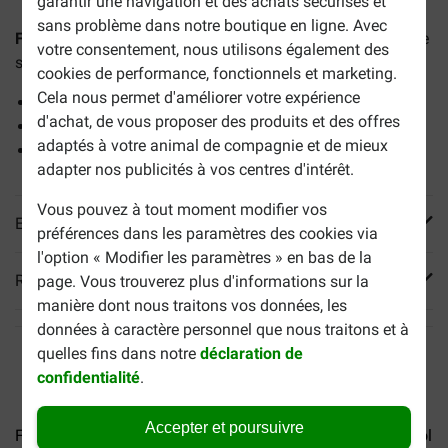
garantir une navigation et des achats sécurisés et
sans problème dans notre boutique en ligne. Avec
Frolic Mini avec de la volaille pour chien
est une nourriture
votre consentement, nous utilisons également des
sèche qui est basée sur les besoins des petits chiens.
cookies de performance, fonctionnels et marketing.
Cela nous permet d'améliorer votre expérience
Fibres alimentaires de haute qualité
d'achat, de vous proposer des produits et des offres
Complètement équilibré
adaptés à votre animal de compagnie et de mieux
Soutient les articulations
adapter nos publicités à vos centres d'intérêt.
Vous pouvez à tout moment modifier vos
En savoir plus
préférences dans les paramètres des cookies via
l'option « Modifier les paramètres » en bas de la
Reviews
page. Vous trouverez plus d'informations sur la
manière dont nous traitons vos données, les
données à caractère personnel que nous traitons et à
quelles fins dans notre
déclaration de
confidentialité
.
Accepter et poursuivre
Frolic au bœuf pour chien
Frolic à la volaille pour...
Froli