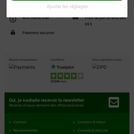
Ajuster les réglages
40% moins cher
Frais de port offerts dès
69 €
Paiement sécurisé
Moyens de paiement
Confiance
Nous expédions avect
37249
Avis
Oui, je souhaite recevoir la newsletter
Recevez chaque semaine des offres exclusives
Contact
Livraison & retour
Re-commander
Conseils & Astuces