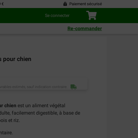
9 €
Paiement sécurisé
Se connecter
Re-commander
 pour chien
vrables estimés, sauf indication contraire.
ur chien
est un aliment végétal
lte, facilement digestible, à base de
ois et riz.
taire.