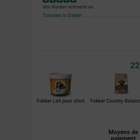
den Hunden schmeckt es
Translate to English
heer J.W. Polman
16-01-2021
22
Het product is buitengewoon, maar de levering 
Translate to English
kor schepers
Fokker Lait pour chiot
Fokker Country Balance
03-07-2019
goed produkt ter bijvoeding!
Translate to English
Moyens de
paiement