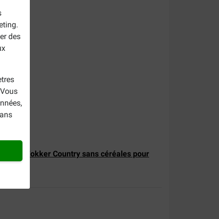
s
eting.
er des
ux
5 %).
.
tres
. Vous
onnées,
dans
pas ? Le
Fokker Country sans céréales pour