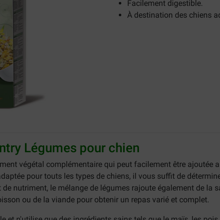
Facilement digestible.
À destination des chiens a
untry Légumes pour chien
iment végétal complémentaire qui peut facilement être ajoutée a
daptée pour touts les types de chiens, il vous suffit de détermin
t de nutriment, le mélange de légumes rajoute également de la 
sson ou de la viande pour obtenir un repas varié et complet.
et n'utilise que des ingrédients sains tels que le maïs, les pois,