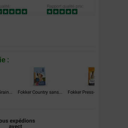
alité:
Rapport qualité prix:
leine prijs
e :
ain...
Fokker Country sans...
Fokker Press-Fit pour chien
ok lekkernaar groente.
ous expédions
avect