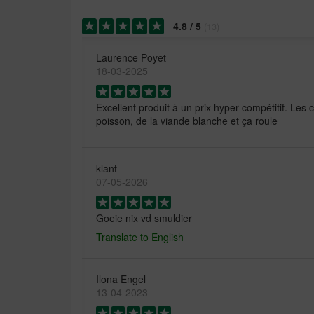
4.8
/
5
(
13
)
Laurence Poyet
18-03-2025
Excellent produit à un prix hyper compétitif. Les
poisson, de la viande blanche et ça roule
klant
07-05-2026
Goeie nix vd smuldier
Translate to English
Ilona Engel
13-04-2023