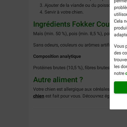
permet
Ajouter de la viande ou du poisson.
problè
Servir à votre chien.
utilis
Cela n
Ingrédients Fokker Country
produi
Maïs (min. 50 %), pois (min. 8,5 %), poireaux (mi
adapte
Sans odeurs, couleurs ou arômes artificiels. Ce 
Vous p
des co
Composition analytique
trouve
les do
Protéines brutes (10,5 %), fibres brutes (3 %), c
notre
Autre aliment ?
Votre chien est allergique aux céréales et vou
chien
est fait pour vous. Découvrez également