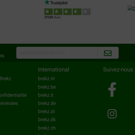
37255
Avis
es
International
Suivez-nous
Brekz
brekz.nl
brekz.be
onfidentialité
brekz.it
énérales
brekz.de
brekz.at
brekz.dk
brekz.ch