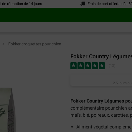
i de rétraction de 14 jours
Frais de port offerts dès 6
n
>
Fokker croquettes pour chien
Fokker Country Légumes
(
13
)
2-5 jours ou
Fokker Country Légumes po
complémentaire pour chien adu
maïs, blé, poireaux, carottes, p
Aliment végétal complémen