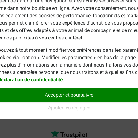
tent de garantir une navigation et des achats sécurisés et sans
me dans notre boutique en ligne. Avec votre consentement, nou
ons également des cookies de performance, fonctionnels et mark
ous permet d'améliorer votre expérience d'achat, de vous propos
 Légumes pour chien
ts et des offres adaptés à votre animal de compagnie et de mie
n. 1,75 %), carottes (min. 1 %), blé (min. 33,5 %) et riz (min. 1,7
r nos publicités à vos centres d'intérêt.
produit ne contient ni conservateurs, no antioxydants artificiels
ouvez à tout moment modifier vos préférences dans les paramè
okies via l'option « Modifier les paramètres » en bas de la page
rez plus d'informations sur la manière dont nous traitons vos d
nnées à caractère personnel que nous traitons et à quelles fins 
endres brutes (1,6 %), graisses brutes (2,5 %), eau (13 %).
déclaration de confidentialité
.
Accepter et poursuivre
s recherchez plutôt un aliment complémentaire qui n'en contient 
 l'ensemble de nos produits
Fokker croquettes pour chiens
.
Ajuster les réglages