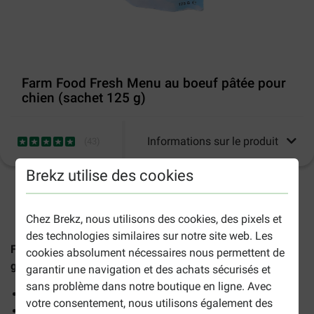
Farm Food Fresh Menu au boeuf pâtée pour
chien (sachet 125 g)
Informations sur le produit
(
43
)
Brekz utilise des cookies
2-5 jours ouvrables estimés, sauf indication contraire.
Chez Brekz, nous utilisons des cookies, des pixels et
des technologies similaires sur notre site web. Les
Farm Food Fresh Menu au bœuf pour chiens (sachet 125
cookies absolument nécessaires nous permettent de
g)
est une pâtée naturelle complète pour les chiens.
garantir une navigation et des achats sécurisés et
sans problème dans notre boutique en ligne. Avec
Préserve la santé de la flore intestinale
votre consentement, nous utilisons également des
Fraîchement cuit à la vapeur