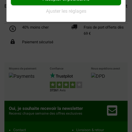
Euro Premium Adult Medium...
Euro Premium Adult Giant au
Ajuster les réglages
40% moins cher
Frais de port offerts dès
69 €
Paiement sécurisé
Moyens de paiement
Confiance
Nous expédions avect
37261
Avis
Oui, je souhaite recevoir la newsletter
Recevez chaque semaine des offres exclusives
Contact
Livraison & retour