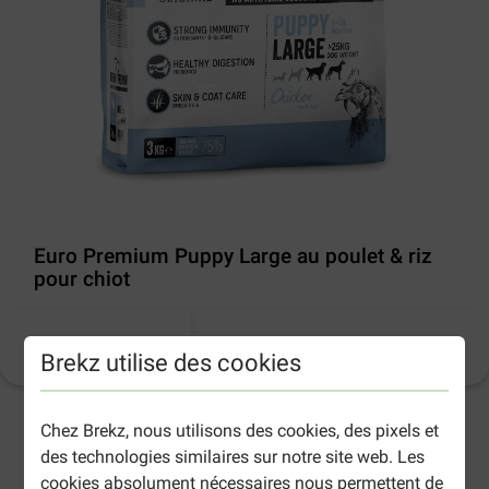
Euro Premium Puppy Large au poulet & riz
pour chiot
Informations sur le produit
(
19
)
Brekz utilise des cookies
Chez Brekz, nous utilisons des cookies, des pixels et
2-5 jours ouvrables estimés, sauf indication contraire.
des technologies similaires sur notre site web. Les
cookies absolument nécessaires nous permettent de