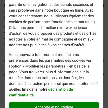
garantir une navigation et des achats sécurisés et
Euro Premium Puppy Large au poulet & riz pour chiot
sont
sans problème dans notre boutique en ligne. Avec
des croquettes complètes de qualité supérieure pour les
votre consentement, nous utilisons également des
chiots et les jeunes chiens de grandes races.
cookies de performance, fonctionnels et marketing.
Stimule une croissance saine
Cela nous permet d'améliorer votre expérience
Favorise une peau et un pelage sains
d'achat, de vous proposer des produits et des offres
Prix de vente recommandé pour 3 kg : 18,95 €
adaptés à votre animal de compagnie et de mieux
Prix de vente recommandé pour 12 kg : 56,90 €
adapter nos publicités à vos centres d'intérêt.
Vous pouvez à tout moment modifier vos
préférences dans les paramètres des cookies via
En savoir plus
l'option « Modifier les paramètres » en bas de la
page. Vous trouverez plus d'informations sur la
Reviews
manière dont nous traitons vos données, les
données à caractère personnel que nous traitons et à
quelles fins dans notre
déclaration de
confidentialité
.
Accepter et poursuivre