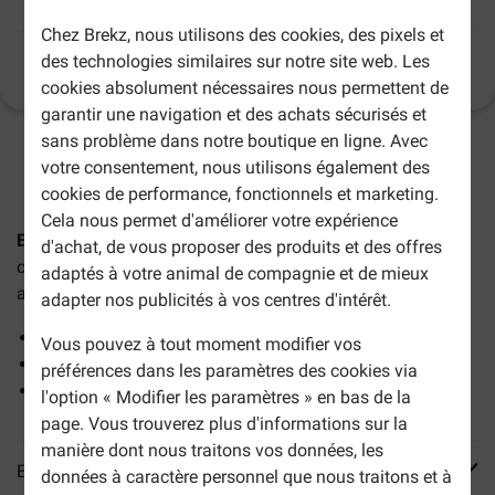
Eukanuba Adult au poulet pour chat
Chez Brekz, nous utilisons des cookies, des pixels et
des technologies similaires sur notre site web. Les
Informations sur le produit
(
27
)
cookies absolument nécessaires nous permettent de
garantir une navigation et des achats sécurisés et
sans problème dans notre boutique en ligne. Avec
3-6 jours ouvrables estimés, sauf indication contraire.
votre consentement, nous utilisons également des
cookies de performance, fonctionnels et marketing.
Cela nous permet d'améliorer votre expérience
Eukanuba Adult au poulet pour chat
est une nourriture
d'achat, de vous proposer des produits et des offres
complète à base de poulet et de foie destinée aux chats
adaptés à votre animal de compagnie et de mieux
adultes. Ces croquettes apportent :
adapter nos publicités à vos centres d'intérêt.
une belle peau et un pelage brillant,
Vous pouvez à tout moment modifier vos
une haute teneur en protéines,
préférences dans les paramètres des cookies via
une préservation des voies urinaires.
l'option « Modifier les paramètres » en bas de la
page. Vous trouverez plus d'informations sur la
manière dont nous traitons vos données, les
En savoir plus
données à caractère personnel que nous traitons et à