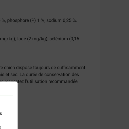
,5 %, phosphore (P) 1 %, sodium 0,25 %.
 mg/kg), Iode (2 mg/kg), sélénium (0,16
tre chien dispose toujours de suffisamment
is et sec. La durée de conservation des
us respectez l'utilisation recommandée.
s
s