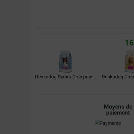
Goed product Snel geregeld 1 min puntje de leve
aan de voordeur redelijk onvriendelijk en de za
verpakt zat in een cartonnen doos was helemaa
Translate to English
16
RICCARDO DI GIOVAMBATTISTA
15-12-2017
veloci, precisi, puntuali e a prezzi imbattibili
Translate to English
Denkadog Senior Croc pour...
Denkadog Croc
Moyens de
J. Molling
paiement
04-10-2017
Goed product, scherp geprijsd en zoals altijd meg