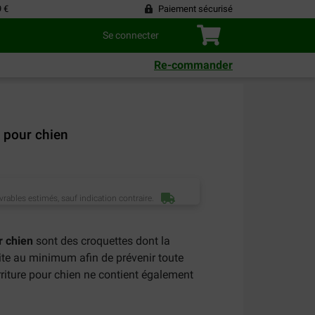
9 €
Paiement sécurisé
Se connecter
Re-commander
 pour chien
vrables estimés, sauf indication contraire.
r chien
sont des croquettes dont la
uite au minimum afin de prévenir toute
rriture pour chien ne contient également