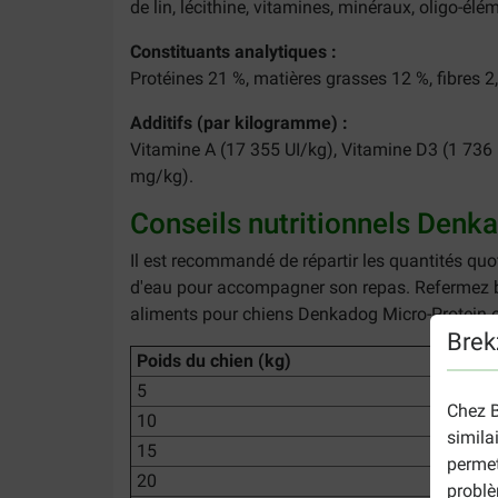
de lin, lécithine, vitamines, minéraux, oligo-élé
Constituants analytiques :
Protéines 21 %, matières grasses 12 %, fibres 2
Additifs (par kilogramme) :
Vitamine A (17 355 UI/kg), Vitamine D3 (1 736 
mg/kg).
Conseils nutritionnels Denk
Il est recommandé de répartir les quantités qu
d'eau pour accompagner son repas. Refermez bie
aliments pour chiens Denkadog Micro-Protein es
Brek
Poids du chien (kg)
5
Chez B
10
simila
15
permet
20
problè