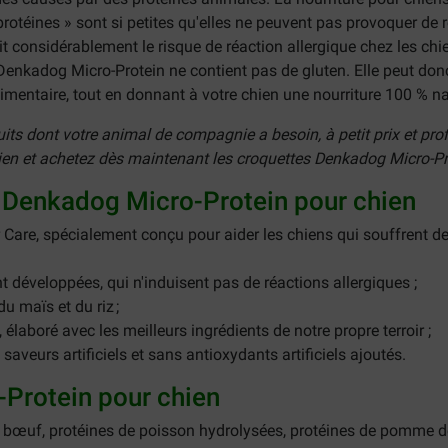
protéines » sont si petites qu'elles ne peuvent pas provoquer de 
duit considérablement le risque de réaction allergique chez les 
 Denkadog Micro-Protein ne contient pas de gluten. Elle peut don
entaire, tout en donnant à votre chien une nourriture 100 % nat
s dont votre animal de compagnie a besoin, à petit prix et profit
ien et achetez dès maintenant les croquettes
Denkadog Micro-Pr
s Denkadog Micro-Protein pour chien
are, spécialement conçu pour aider les chiens qui souffrent d
 développées, qui n'induisent pas de réactions allergiques ;
 maïs et du riz ;
élaboré avec les meilleurs ingrédients de notre propre terroir ;
veurs artificiels et sans antioxydants artificiels ajoutés.
Protein pour chien
e bœuf, protéines de poisson hydrolysées, protéines de pomme de