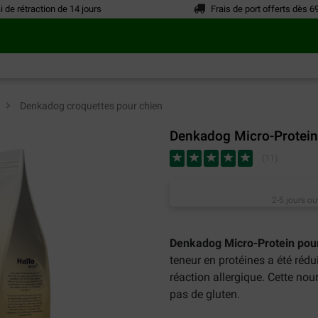
i de rétraction de 14 jours
Frais de port offerts dès 6
n
>
Denkadog croquettes pour chien
Denkadog Micro-Protein
(
11
)
2-5 jours ou
Denkadog Micro-Protein pou
teneur en protéines a été réd
réaction allergique. Cette nou
pas de gluten.