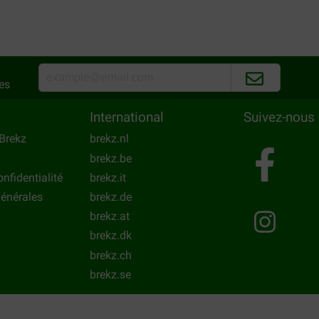
scritto,prodotto arriva senza 
Translate to English
es
International
Suivez-nous
Brekz
brekz.nl
brekz.be
onfidentialité
brekz.it
énérales
brekz.de
brekz.at
brekz.dk
brekz.ch
brekz.se