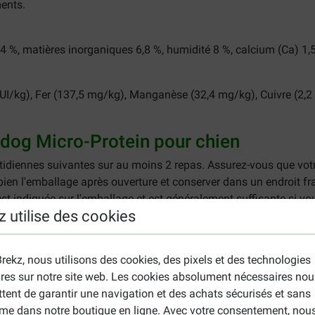
ments.
,4 %, matières inorganiques 6,8 %, humidité 8 %, calcium (Ca) 1
UI/kg), Fer (137,5 mg/kg), Manganèse (32,4 mg/kg), Cuivre (2,2
adog Micro-Protein pour chien
otidiennes suivantes sur au moins 2 repas. Assurez-vous que vo
n l'emballage après ouverture et conserver dans un endroit fra
t indiquée sur l'emballage et est généralement suffisante si vo
z utilise des cookies
Portion quotidienne (g)
75 - 105
rekz, nous utilisons des cookies, des pixels et des technologies
130 - 180
ires sur notre site web. Les cookies absolument nécessaires nou
180 - 240
tent de garantir une navigation et des achats sécurisés et sans
220 - 300
me dans notre boutique en ligne. Avec votre consentement, nou