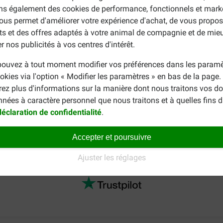
260 - 355
ons également des cookies de performance, fonctionnels et mark
300 - 405
ous permet d'améliorer votre expérience d'achat, de vous propos
ts et des offres adaptés à votre animal de compagnie et de mie
370 - 505
r nos publicités à vos centres d'intérêt.
440 - 595
500 - 685
ouvez à tout moment modifier vos préférences dans les paramè
565 - 770
okies via l'option « Modifier les paramètres » en bas de la page
rez plus d'informations sur la manière dont nous traitons vos d
nnées à caractère personnel que nous traitons et à quelles fins 
ment pour votre chien ?
déclaration de confidentialité
.
e
nourriture hypoallergénique pour les chiens qui souffrent d'al
tons alors à jeter un œil à notre assortiment complet de
croqu
Accepter et poursuivre
Ajuster les réglages