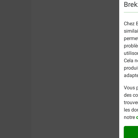
Brek
Chez B
simila
permet
problè
utilis
Cela n
produi
adapte
Vous p
des co
trouve
les do
notre