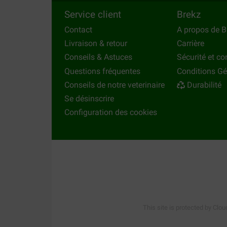
une
corde poulpe
de la marque Denta Fun ou e
Service client
Brekz
Contact
A propos de B
Chez Brekz vous trouverez la meilleure offre de
Livraison & retour
Carrière
Conseils & Astuces
Sécurité et con
Autre produit?
Questions fréquentes
Conditions Gé
Votre chien n'aime pas l'utilisation de la soie 
Conseils de notre veterinaire
Durabilité
d'oeil à notre gamme complète de
jouets pour 
Se désinscrire
voir tous les
accessoires pour chiens
que nous 
Configuration des cookies
This site is protected by Clou