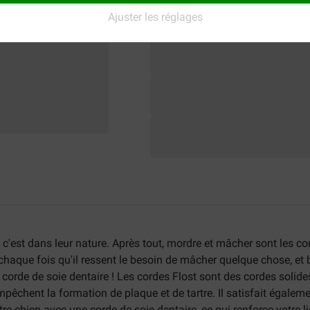
Ajuster les réglages
 c'est dans leur nature. Après tout, mordre et mâcher sont les 
haque fois qu'il ressent le besoin de mâcher quelque chose, et 
 corde de soie dentaire ! Les cordes Flost sont des cordes soli
empêchent la formation de plaque et de tartre. Il satisfait égale
 chien avec une corde de soie dentaire, ce qui renforce votre li