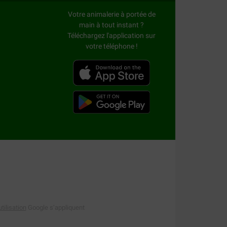
x garanties !
Votre animalerie à portée de
main à tout instant ?
Téléchargez l'application sur
votre téléphone !
r chiens que nous vendons ? Alors jetez un coup
 Consultez notre page Autres fournitures pour
tilisation
Google s’appliquent