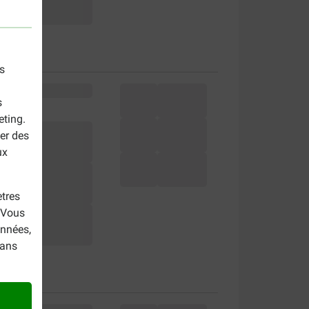
s
s
eting.
er des
ux
tres
. Vous
onnées,
dans