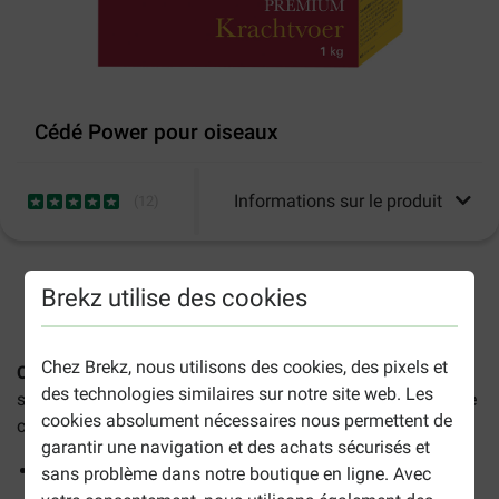
Cédé Power pour oiseaux
Informations sur le produit
(
12
)
2-5 jours ouvrables estimés, sauf indication contraire.
Brekz utilise des cookies
Chez Brekz, nous utilisons des cookies, des pixels et
Cédé Power pour oiseaux
est une nourriture pour oiseaux
des technologies similaires sur notre site web. Les
savoureuse et riche en protéines qui contribue à une bonne
cookies absolument nécessaires nous permettent de
condition physique.
garantir une navigation et des achats sécurisés et
Riche en protéines naturelles
sans problème dans notre boutique en ligne. Avec