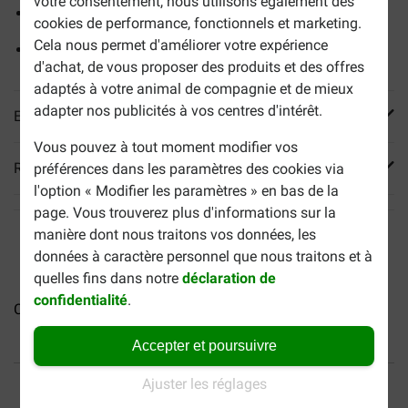
votre consentement, nous utilisons également des
Pour une bonne condition physique
cookies de performance, fonctionnels et marketing.
Cela nous permet d'améliorer votre expérience
Avec du miel savoureux
d'achat, de vous proposer des produits et des offres
adaptés à votre animal de compagnie et de mieux
adapter nos publicités à vos centres d'intérêt.
En savoir plus
Vous pouvez à tout moment modifier vos
Reviews
préférences dans les paramètres des cookies via
l'option « Modifier les paramètres » en bas de la
page. Vous trouverez plus d'informations sur la
manière dont nous traitons vos données, les
données à caractère personnel que nous traitons et à
quelles fins dans notre
déclaration de
confidentialité
.
Cédé nourriture à base...
Cédé nouriture à base...
Accepter et poursuivre
40% moins cher
Frais de port offerts dès
Ajuster les réglages
69 €