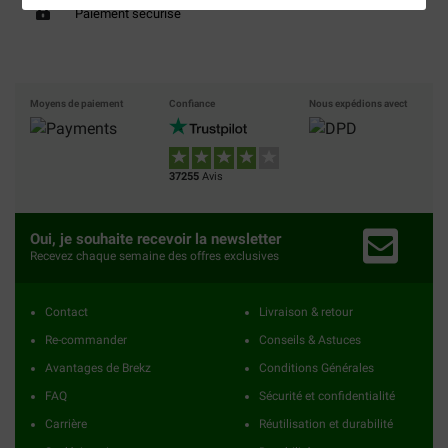
Paiement sécurisé
Moyens de paiement
Confiance
Nous expédions avect
37255
Avis
Oui, je souhaite recevoir la newsletter
Recevez chaque semaine des offres exclusives
Contact
Livraison & retour
Re-commander
Conseils & Astuces
Avantages de Brekz
Conditions Générales
FAQ
Sécurité et confidentialité
Carrière
Réutilisation et durabilité