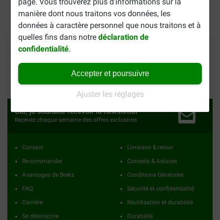
Paiement sécurisé
page. Vous trouverez plus d'informations sur la
manière dont nous traitons vos données, les
données à caractère personnel que nous traitons et à
quelles fins dans notre
déclaration de
Moyens de paiement
Confiance
Nous expédions avect
confidentialité
.
Accepter et poursuivre
37249
Avis
Ajuster les réglages
Oui, je souhaite recevoir la newsletter
Recevez chaque semaine des offres exclusives
Contact
Livraison & retour
Re-commander
Conseils & Astuces
Avantages de Brekz
Conditions Générales
FAQ
Sécurité et confidentialité
Carrière
Réutilisation et durabilité
Se désinscrire
Durabilité