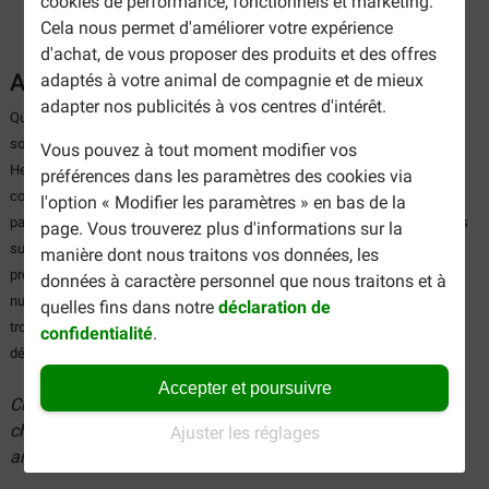
cookies de performance, fonctionnels et marketing.
Cela nous permet d'améliorer votre expérience
d'achat, de vous proposer des produits et des offres
Antiparasitaires pour chats
adaptés à votre animal de compagnie et de mieux
adapter nos publicités à vos centres d'intérêt.
Quel chat n’a jamais été dérangé par des tiques ou des puces ? Les chats
sont des aventuriers et rencontrent beaucoup de parasites en chemin.
Vous pouvez à tout moment modifier vos
Heureusement, il existe de nombreux types d'
antiparasitaires
pour lutter
préférences dans les paramètres des cookies via
contre ces visiteurs désagréables venant embêter votre chat. Ces
l'option « Modifier les paramètres » en bas de la
parasites sont d’autant plus gênants qu’ils laissent des œufs et des larves
page. Vous trouverez plus d'informations sur la
sur la peau de votre chat. Pour éviter que votre animal continue de se
manière dont nous traitons vos données, les
promener avec des démangeaisons, vous pouvez facilement contrôler les
données à caractère personnel que nous traitons et à
nuisibles avec des antiparasitaires pour chats. Vous pouvez facilement
quelles fins dans notre
déclaration de
trouver sur notre site Web en ligne tout ce qu’il vous faudra pour vous
confidentialité
.
débarasser de ces indésirables.
Accepter et poursuivre
Chez Brekz, vous trouverez tous les antiparasitaires pour
chats à prix réduits alors n’hésitez plus et commandez un
Ajuster les réglages
anti-puce, anti-tique ou anti-poux pour votre chat !