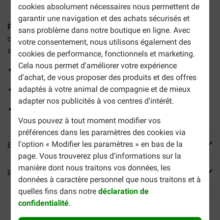
cookies absolument nécessaires nous permettent de
garantir une navigation et des achats sécurisés et
Petsafe Outdoor Bark Control pour chien
est un appareil
sans problème dans notre boutique en ligne. Avec
qui émet un signal sonore ultrasonique lorsque votre chien
votre consentement, nous utilisons également des
aboie de manière excessive.
cookies de performance, fonctionnels et marketing.
Cela nous permet d'améliorer votre expérience
Aide à réduire les aboiements
d'achat, de vous proposer des produits et des offres
adaptés à votre animal de compagnie et de mieux
Quatre niveaux
adapter nos publicités à vos centres d'intérêt.
Utilisation sans danger
Vous pouvez à tout moment modifier vos
préférences dans les paramètres des cookies via
l'option « Modifier les paramètres » en bas de la
En savoir plus
page. Vous trouverez plus d'informations sur la
manière dont nous traitons vos données, les
Reviews
données à caractère personnel que nous traitons et à
quelles fins dans notre
déclaration de
confidentialité
.