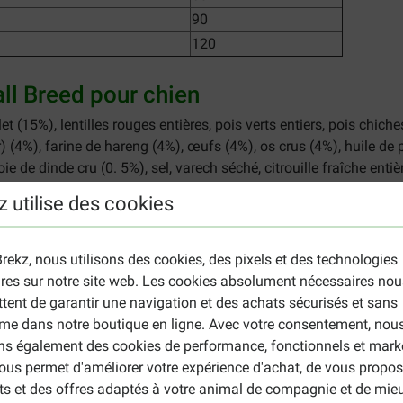
90
120
ll Breed pour chien
et (15%), lentilles rouges entières, pois verts entiers, pois chiche
r) (4%), farine de hareng (4%), œufs (4%), os crus (4%), huile de p
ie de dinde cru (0. 5%), sel, varech séché, citrouille fraîche entiè
es fraîches entières, courgettes fraîches entières, racine de chic
z utilise des cookies
fraîches, canneberges entières fraîches, myrtilles entières fraîch
cine de guimauve, cynorrhodon.
rekz, nous utilisons des cookies, des pixels et des technologies
%, Matières grasses 17%, Fibres brutes 5%, Cendres brutes 7%, 
ires sur notre site web. Les cookies absolument nécessaires nou
 2.6%, DHA (acide docosahexaénoïque) 0.3%, EPA (acide eicosa
tent de garantir une navigation et des achats sécurisés et sans
me dans notre boutique en ligne. Avec votre consentement, nou
ait de tocophérol d'huiles végétales : 121 mg, acide citrique : 40
ons également des cookies de performance, fonctionnels et mark
de choline : 700 mg, 3b606 (Zinc : 75 mg), 3b406 (Cuivre : 11m
ous permet d'améliorer votre expérience d'achat, de vous propos
itamine A : 1875 UI, 3a671 Vitamine D3 : 250 UI, 3a700 Vitamin
ts et des offres adaptés à votre animal de compagnie et de mie
 CFU.