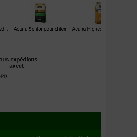
roquettes
d...
Acana Senior pour chien
Acana Highest Protein Wild...
ous expédions
avect