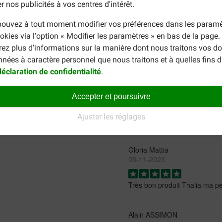
r nos publicités à vos centres d'intérêt.
ouvez à tout moment modifier vos préférences dans les paramè
ce produit comme par exemple un aliment ayant les mêmes propri
okies via l'option « Modifier les paramètres » en bas de la page
arge Breed
.
Si vous recherchez une alternative moins chère et de
rez plus d'informations sur la manière dont nous traitons vos d
nnées à caractère personnel que nous traitons et à quelles fins 
déclaration de confidentialité
.
Accepter et poursuivre
Ajuster les réglages
Gloria Mattia
05-11-2023
Très bon produit Thalia ma pe
Alain ASSIMON