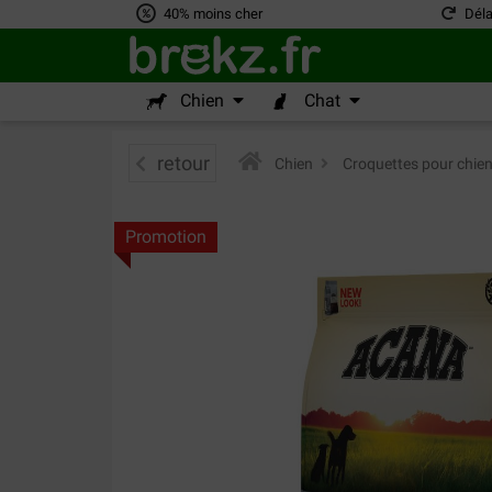
40% moins cher
Déla
Chien
Chat
retour
Chien
>
Croquettes pour chie
Promotion