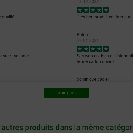
12-12-2022
 qualité.
Très bon produit conforme au 
Patou
27-01-2021
donner mon avis
Site web est bien et l'informat
fermé carton ouvert
dominique cadier
05-08-2019
Voir plus
bon état et la livraison est
Croquettes adaptées à la mac
Christine Method
 autres produits dans la même catégori
03-07-2019