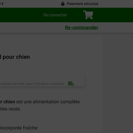
9 €
Paiement sécurisé
Se connecter
Re-commander
d pour chien
vrables estimés, sauf indication contraire.
r chien
est une alimentation complète
ites races.
incorporée fraîche