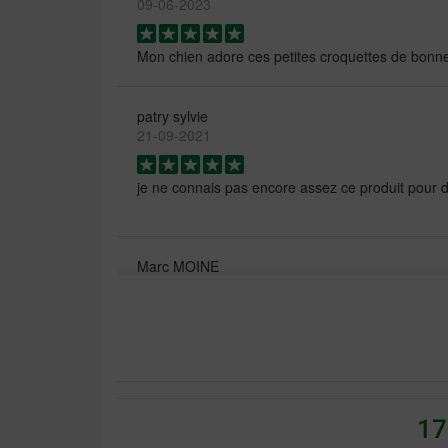
09-06-2023
Mon chien adore ces petites croquettes de bonne
patry sylvie
21-09-2021
je ne connais pas encore assez ce produit pour 
Marc MOINE
29-09-2019
Site sérieux le sachet de croquettes est arrivé en 
très rapide
Luigi Lunardi bizzarri
17
13-07-2019