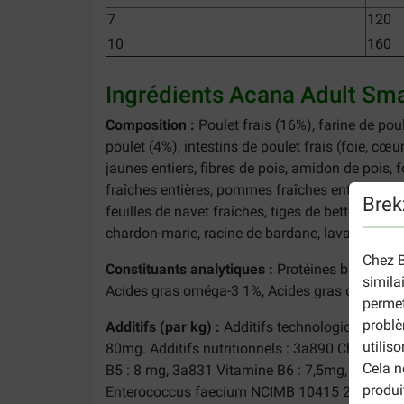
7
120
10
160
Ingrédients Acana Adult Sma
Composition :
Poulet frais (16%), farine de poul
poulet (4%), intestins de poulet frais (foie, cœu
jaunes entiers, fibres de pois, amidon de pois, fo
fraîches entières, pommes fraîches entières, poir
Brek
feuilles de navet fraîches, tiges de betteraves 
chardon-marie, racine de bardane, lavande, ra
Chez B
Constituants analytiques :
Protéines brutes 31
simila
Acides gras oméga-3 1%, Acides gras oméga-6
permet
problè
Additifs (par kg) :
Additifs technologiques : Extr
utilis
80mg. Additifs nutritionnels : 3a890 Chlorure 
Cela n
B5 : 8 mg, 3a831 Vitamine B6 : 7,5mg, 3a672a V
produi
Enterococcus faecium NCIMB 10415 2,2x10^6