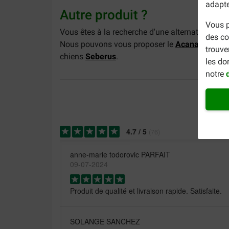
adapte
Autre produit ?
Vous p
Vous êtes à la recherche d'une alternative à 
des co
Nous pouvons vous proposer le
Acana Adult L
trouve
chiens
Seberus
.
les do
notre
4.7
/
5
(
76
)
anne-marie todorovic PARFAIT
09-07-2024
Produit de qualité et livraison rapide. Satisfaite.
SOLANGE SANCHEZ