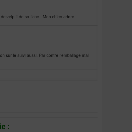
descriptif de sa fiche.. Mon chien adore
ion sur le suivi aussi. Par contre l'emballage mal
hoire de mon chihuahua il les adore
e :