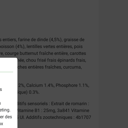
s entiers, farine de dinde (4,5%), graisse de
oisson (4%), lentilles vertes entières, pois
re, courge butternut fraîche entière, carottes
orée séchée, chou frisé frais épinards frais,
es, amélanches entières fraîches, curcuma,
Humidité 12%, Calcium 1.4%, Phosphore 1.1%,
s
pentaénoïque) 0.3%.
s
 mg. Additifs sensoriels : Extrait de romarin :
eting.
g), 3a821 Vitamine B1 : 25mg, 3a841 Vitamine
er des
e E : 115 UI. Additifs zootechniques : 4b1707
ux