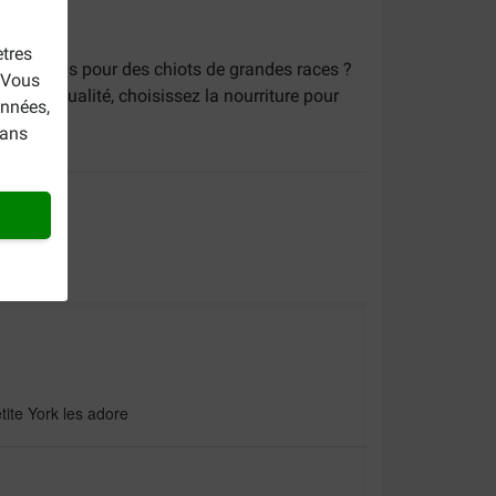
tres
étées mais pour des chiots de grandes races ?
. Vous
 haute qualité, choisissez la nourriture pour
onnées,
dans
tite York les adore