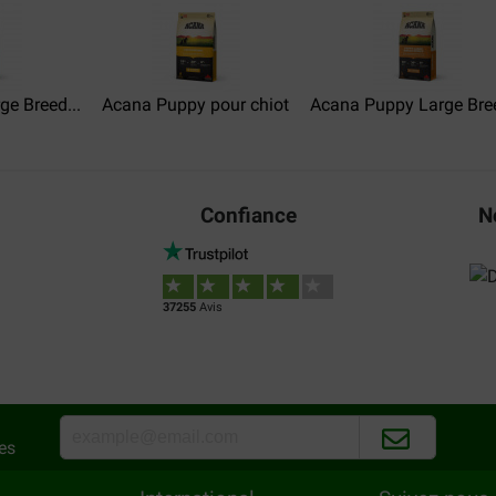
Mon petit bichon adore ces c
ge Breed...
Acana Puppy pour chiot
Acana Puppy Large Bree
Confiance
N
37255
Avis
es